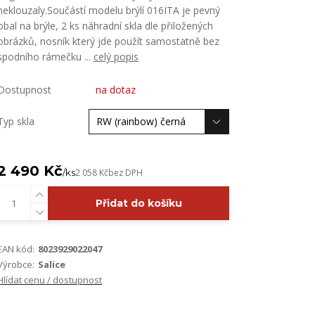
neklouzaly.Součástí modelu brýlí 016ITA je pevný
obal na brýle, 2 ks náhradní skla dle přiložených
obrázků, nosník který jde použít samostatně bez
spodního rámečku ...
celý popis
Dostupnost
na dotaz
Typ skla
2 490 Kč
/
ks
2 058 Kč
bez DPH
Přidat do košíku
EAN kód:
8023929022047
Výrobce:
Salice
Hlídat cenu / dostupnost