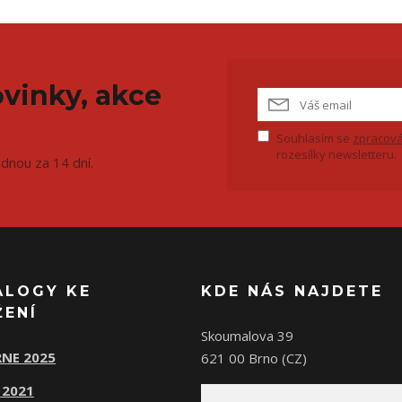
vinky, akce
Souhlasím se
zpracová
rozesílky newsletteru.
ednou za 14 dní.
ALOGY KE
KDE NÁS NAJDETE
ŽENÍ
Skoumalova 39
NE 2025
621 00 Brno (CZ)
 2021