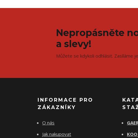
Nepropásněte no
a slevy!
Můžete se kdykoli odhlásit. Zasíláme j
INFORMACE PRO
KAT
ZÁKAZNÍKY
STA
O nás
GAER
Jak nakupovat
KOO