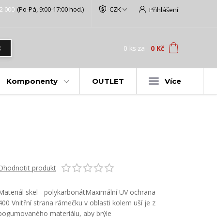
2 000
(Po-Pá, 9:00-17:00 hod.)
CZK
Přihlášení
0
ks
za
0 Kč
t
Komponenty
OUTLET
Více
Ohodnotit produkt
Materiál skel - polykarbonátMaximální UV ochrana
400 Vnitřní strana rámečku v oblasti kolem uší je z
pogumovaného materiálu, aby brýle