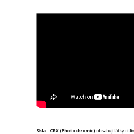
Skla - CRX (Photochromic)
obsahují látky citl