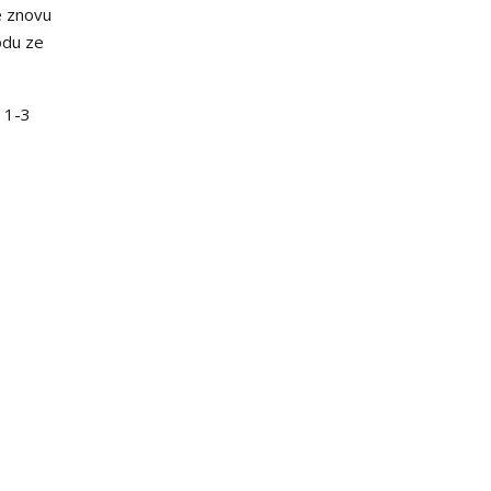
e znovu
odu ze
 1-3