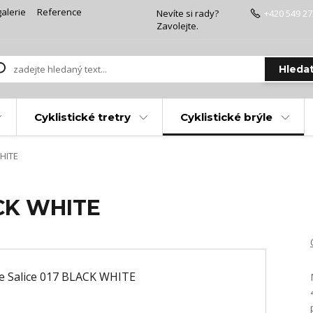
alerie
Reference
Nevíte si rady?
+420 549 27
Zavolejte.
Hleda
Cyklistické tretry
Cyklistické brýle
WHITE
ACK WHITE