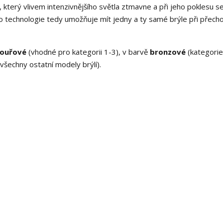
, který vlivem intenzivnějšího světla ztmavne a při jeho poklesu s
to technologie tedy umožňuje mít jedny a ty samé brýle při přech
ak.
ouřové
(vhodné pro kategorii 1-3), v barvě
bronzové
(kategorie
všechny ostatní modely brýlí).