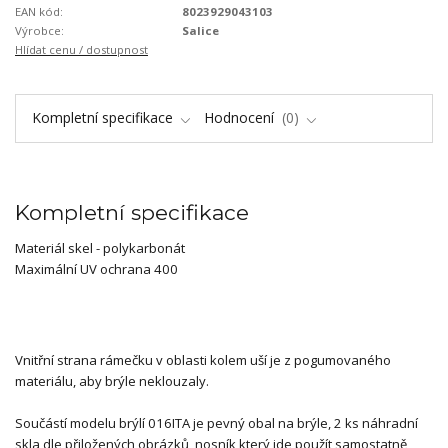
EAN kód:
8023929043103
Výrobce:
Salice
Hlídat cenu / dostupnost
Kompletní specifikace
Hodnocení
0
Kompletní specifikace
Materiál skel - polykarbonát
Maximální UV ochrana 400
Vnitřní strana rámečku v oblasti kolem uší je z pogumovaného
materiálu, aby brýle neklouzaly.
Součástí modelu brýlí 016ITA je pevný obal na brýle, 2 ks náhradní
skla dle přiložených obrázků, nosník který jde použít samostatně