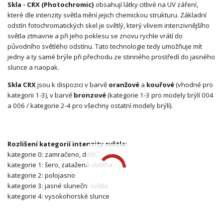
Skla - CRX (Photochromic)
obsahují látky citlivé na UV záření,
které dle intenzity světla mění jejich chemickou strukturu. Základní
odstín fotochromatických skel je světlý, který vlivem intenzivnějšího
světla ztmavne a při jeho poklesu se znovu rychle vrátí do
původního světlého odstínu. Tato technologie tedy umožňuje mít
jedny a ty samé brýle při přechodu ze stinného prostředí do jasného
slunce a naopak.
Skla CRX
jsou k dispozici v barvě
oranžové
a
kouřové
(vhodné pro
kategorii 1-3), v barvě
bronzové
(kategorie 1-3 pro modely brýlí 004
a 006 / kategorie 2-4 pro všechny ostatní modely brýlí).
Rozlišení kategorií intenzity světla:
kategorie 0: zamračeno, déšť
kategorie 1: šero, zatažená obloha
kategorie 2: polojasno
kategorie 3: jasné sluneční světlo
kategorie 4: vysokohorské slunce