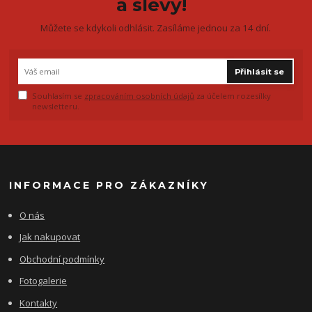
a slevy!
Můžete se kdykoli odhlásit. Zasíláme jednou za 14 dní.
Přihlásit se
Souhlasím se
zpracováním osobních údajů
za účelem rozesílky
newsletteru.
INFORMACE PRO ZÁKAZNÍKY
O nás
Jak nakupovat
Obchodní podmínky
Fotogalerie
Kontakty