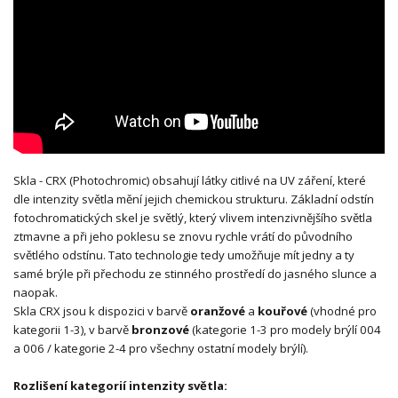
Skla - CRX (Photochromic) obsahují látky citlivé na UV záření, které
dle intenzity světla mění jejich chemickou strukturu. Základní odstín
fotochromatických skel je světlý, který vlivem intenzivnějšího světla
ztmavne a při jeho poklesu se znovu rychle vrátí do původního
světlého odstínu. Tato technologie tedy umožňuje mít jedny a ty
samé brýle při přechodu ze stinného prostředí do jasného slunce a
naopak.
Skla CRX jsou k dispozici v barvě
oranžové
a
kouřové
(vhodné pro
kategorii 1-3), v barvě
bronzové
(kategorie 1-3 pro modely brýlí 004
a 006 / kategorie 2-4 pro všechny ostatní modely brýlí).
Rozlišení kategorií intenzity světla: