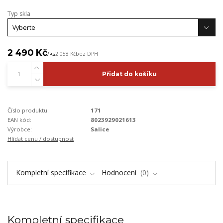
Typ skla
2 490 Kč
/
ks
2 058 Kč
bez DPH
Přidat do košíku
Číslo produktu:
171
EAN kód:
8023929021613
Výrobce:
Salice
Hlídat cenu / dostupnost
Kompletní specifikace
Hodnocení
0
Kompletní specifikace