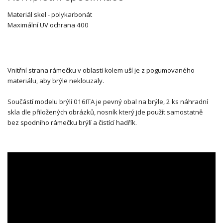
Materiál skel - polykarbonát
Maximální UV ochrana 400
Vnitřní strana rámečku v oblasti kolem uší je z pogumovaného
materiálu, aby brýle neklouzaly.
Součástí modelu brýlí 016ITA je pevný obal na brýle, 2 ks náhradní
skla dle přiložených obrázků, nosník který jde použít samostatně
bez spodního rámečku brýlí a čistící hadřík.