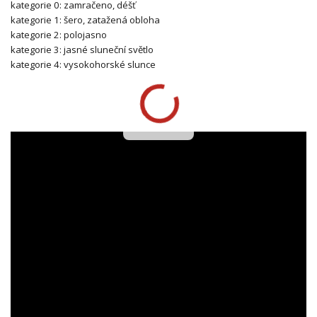
kategorie 0: zamračeno, déšť
kategorie 1: šero, zatažená obloha
kategorie 2: polojasno
kategorie 3: jasné sluneční světlo
kategorie 4: vysokohorské slunce