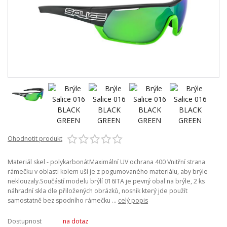
Ohodnotit produkt
Materiál skel - polykarbonátMaximální UV ochrana 400 Vnitřní strana
rámečku v oblasti kolem uší je z pogumovaného materiálu, aby brýle
neklouzaly.Součástí modelu brýlí 016ITA je pevný obal na brýle, 2 ks
náhradní skla dle přiložených obrázků, nosník který jde použít
samostatně bez spodního rámečku ...
celý popis
Dostupnost
na dotaz