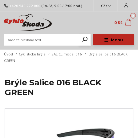
+420 549 272 000
(Po-Pá, 9:00-17:00 hod.)
CZK
0
0 Kč
Menu
Úvod
Cyklistické brýle
SALICE model 016
Brýle Salice 016 BLACK
GREEN
Brýle Salice 016 BLACK
GREEN