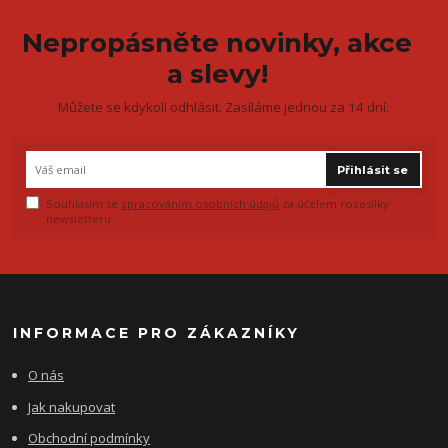
Nepropásněte novinky, akce
a slevy!
Můžete se kdykoli odhlásit. Zasíláme jednou za 14 dní.
Přihlásit se
Souhlasím se
zpracováním osobních údajů
za účelem rozesílky
newsletteru.
INFORMACE PRO ZÁKAZNÍKY
O nás
Jak nakupovat
Obchodní podmínky