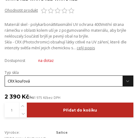
Ohodnotit produkt
Materiál skel - polykarbonátMaximální UV ochrana 400Vnitřní strana
rámečku v oblasti kolem uší je z pogumovaného materiálu, aby brýle
neklouzaly.Součástí brýlí je pevný obal na brýle.
Skla - CRX (Photochromic) obsahují látky citlivé na UV záření, které dle
intenzity světla mění jejich chemickou s...
celý popis
Dostupnost
na dotaz
Typ skla
2 390 Kč
/
ks
1 975 Kč
bez DPH
Přidat do košíku
Výrobce:
Salice