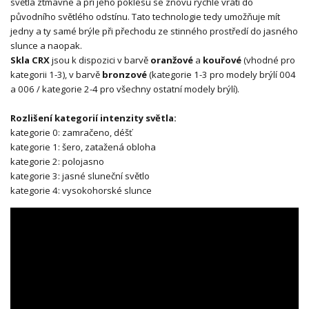
světla ztmavne a při jeho poklesu se znovu rychle vrátí do
původního světlého odstínu. Tato technologie tedy umožňuje mít
jedny a ty samé brýle při přechodu ze stinného prostředí do jasného
slunce a naopak.
Skla CRX
jsou k dispozici v barvě
oranžové
a
kouřové
(vhodné pro
kategorii 1-3), v barvě
bronzové
(kategorie 1-3 pro modely brýlí 004
a 006 / kategorie 2-4 pro všechny ostatní modely brýlí).
Rozlišení kategorií intenzity světla:
kategorie 0: zamračeno, déšť
kategorie 1: šero, zatažená obloha
kategorie 2: polojasno
kategorie 3: jasné sluneční světlo
kategorie 4: vysokohorské slunce