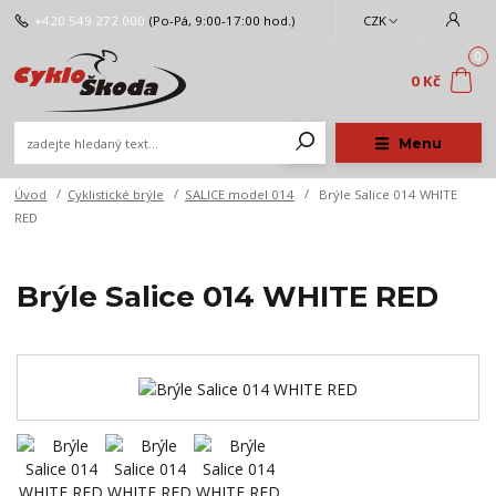
+420 549 272 000
(Po-Pá, 9:00-17:00 hod.)
CZK
0
0 Kč
Menu
Úvod
Cyklistické brýle
SALICE model 014
Brýle Salice 014 WHITE
RED
Brýle Salice 014 WHITE RED