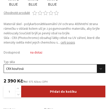
Ohodnotit produkt
Materiál skel - polykarbonátMaximální UV ochrana 400Vnitřní strana
rámečku v oblasti kolem uší je z pogumovaného materiálu, aby brýle
neklouzaly.Součástí brýlí je pevný obal na brýle.
Skla - CRX (Photochromic) obsahují látky citlivé na UV záření, které dle
intenzity světla mění jejich chemickou s...
celý popis
Dostupnost
na dotaz
Typ skla
2 390 Kč
/
ks
1 975 Kč
bez DPH
Přidat do košíku