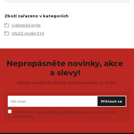
Zboží zařazeno v kategoriích
Cyklistické brýle
SALICE model 014
Nepropásněte novinky, akce
a slevy!
Můžete se kdykoli odhlásit. Zasíláme jednou za 14 dní.
Přihlásit se
Souhlasím se
zpracováním osobních údajů
za účelem rozesílky
newsletteru.