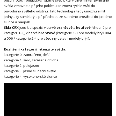
odstín fotochromatických skel je světlý, který vlivem intenzivnějšího
světla ztmavne a při jeho poklesu se znovu rychle vrátí do
původního světlého odstínu. Tato technologie tedy umožňuje mít
jedny a ty samé brýle při přechodu ze stinného prostředí do jasného
slunce a naopak.
Skla CRX
jsou k dispozici v barvě
oranžové
a
kouřové
(vhodné pro
kategorii 1-3), v barvě
bronzové
(kategorie 1-3 pro modely brýlí 004
a 006 / kategorie 2-4 pro všechny ostatní modely brýlí).
Rozlišení kategorií intenzity světla:
kategorie 0: zamračeno, déšť
kategorie 1: šero, zatažená obloha
kategorie 2: polojasno
kategorie 3: jasné sluneční světlo
kategorie 4: vysokohorské slunce