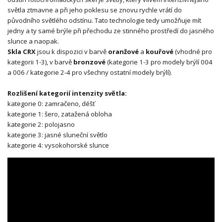
světla ztmavne a při jeho poklesu se znovu rychle vrátí do
původního světlého odstínu. Tato technologie tedy umožňuje mít
jedny a ty samé brýle při přechodu ze stinného prostředí do jasného
slunce a naopak.
Skla CRX
jsou k dispozici v barvě
oranžové
a
kouřové
(vhodné pro
kategorii 1-3), v barvě
bronzové
(kategorie 1-3 pro modely brýlí 004
a 006 / kategorie 2-4 pro všechny ostatní modely brýlí).
Rozlišení kategorií intenzity světla:
kategorie 0: zamračeno, déšť
kategorie 1: šero, zatažená obloha
kategorie 2: polojasno
kategorie 3: jasné sluneční světlo
kategorie 4: vysokohorské slunce