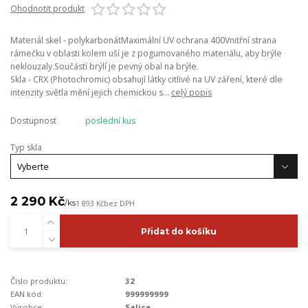
Ohodnotit produkt
Materiál skel - polykarbonátMaximální UV ochrana 400Vnitřní strana
rámečku v oblasti kolem uší je z pogumovaného materiálu, aby brýle
neklouzaly.Součástí brýlí je pevný obal na brýle.
Skla - CRX (Photochromic) obsahují látky citlivé na UV záření, které dle
intenzity světla mění jejich chemickou s...
celý popis
Dostupnost
poslední kus
Typ skla
2 290 Kč
/
ks
1 893 Kč
bez DPH
Přidat do košíku
Číslo produktu:
32
EAN kód:
999999999
Výrobce:
Salice