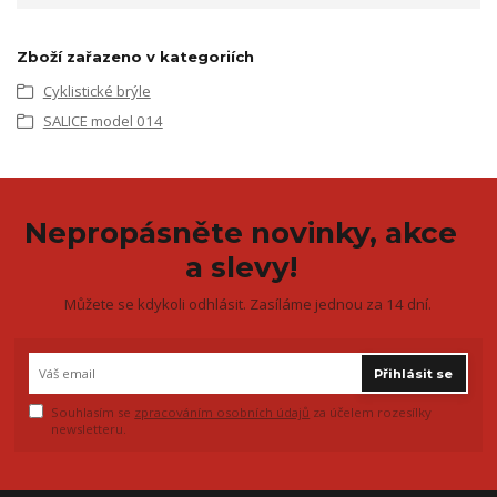
Zboží zařazeno v kategoriích
Cyklistické brýle
SALICE model 014
Nepropásněte novinky, akce
a slevy!
Můžete se kdykoli odhlásit. Zasíláme jednou za 14 dní.
Přihlásit se
Souhlasím se
zpracováním osobních údajů
za účelem rozesílky
newsletteru.