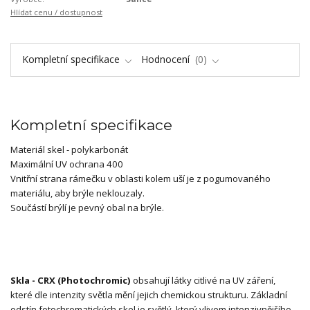
Hlídat cenu / dostupnost
Kompletní specifikace
Hodnocení
0
Kompletní specifikace
Materiál skel - polykarbonát
Maximální UV ochrana 400
Vnitřní strana rámečku v oblasti kolem uší je z pogumovaného
materiálu, aby brýle neklouzaly.
Součástí brýlí je pevný obal na brýle.
Skla - CRX (Photochromic)
obsahují látky citlivé na UV záření,
které dle intenzity světla mění jejich chemickou strukturu. Základní
odstín fotochromatických skel je světlý, který vlivem intenzivnějšího