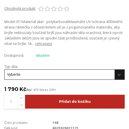
Ohodnotit produkt
Model 011Materiál skel - polykarbonátMaximální UV ochrana 400Vnitřní
strana rámečku v oblasti kolem uší je z pogumovaného materiálu, aby
brýle neklouzaly.Součástí brýlí jsou náhradní skla oranžová, která oproti
základním sklům jsou ve spodní části prodloužená, součástí je i pevný
obal na brýle. Sk...
celý popis
Dostupnost
skladem
Typ skla
1 790 Kč
/
ks
1 479 Kč
bez DPH
Přidat do košíku
Číslo produktu:
148
EAN kód:
8023929011171