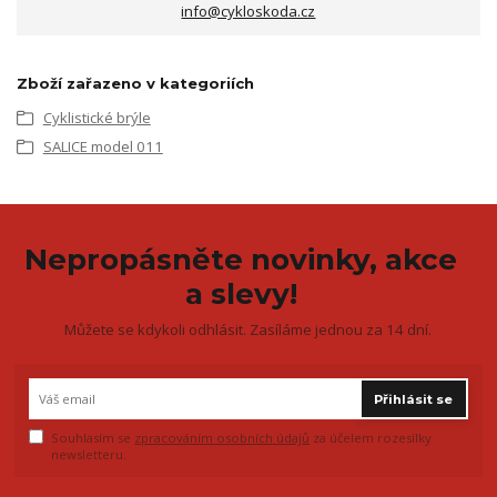
info@cykloskoda.cz
Zboží zařazeno v kategoriích
Cyklistické brýle
SALICE model 011
Nepropásněte novinky, akce
a slevy!
Můžete se kdykoli odhlásit. Zasíláme jednou za 14 dní.
Přihlásit se
Souhlasím se
zpracováním osobních údajů
za účelem rozesílky
newsletteru.