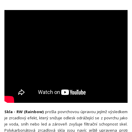
Skla - RW (Rainbow)
prošla povrchovou úpravou jejímž výsledkem
je zrcadlový efekt, který snižuje odlesk odrážející se z povrchu jako
je voda, sníh nebo led a zároveň zvyšuje filtrační schopnost skel.
Polykarbonátová zrcadlová skla jsou navíc ještě upravena proti