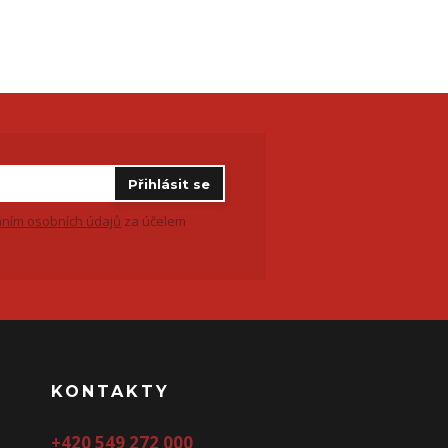
Přihlásit se
ním osobních údajů
za účelem
KONTAKTY
+420 549 272 000