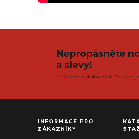
Nepropásněte no
a slevy!
Můžete se kdykoli odhlásit. Zasíláme j
INFORMACE PRO
KAT
ZÁKAZNÍKY
STA