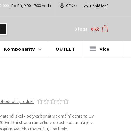
2 000
(Po-Pá, 9:00-17:00 hod.)
CZK
Přihlášení
0
ks
za
0 Kč
t
Komponenty
OUTLET
Více
Ohodnotit produkt
Materiál skel - polykarbonátMaximální ochrana UV
400Vnitřní strana rámečku v oblasti kolem uší je z
pogumovaného materiálu, aby brýle