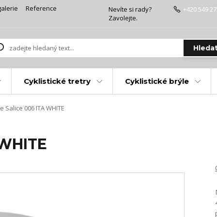
alerie
Reference
Nevíte si rady?
+420 549 27
Zavolejte.
Hleda
Cyklistické tretry
Cyklistické brýle
e Salice 006 ITA WHITE
 WHITE