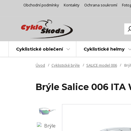
Obchodní podmínky
Kontakty
Ochrana soukromí
Fotog
Cyklistické oblečení
Cyklistické helmy
Úvod
Cyklistické brýle
SALICE model 006
Brýl
Brýle Salice 006 ITA