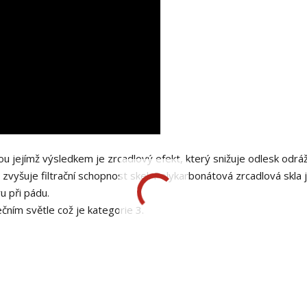
 jejímž výsledkem je zrcadlový efekt, který snižuje odlesk odráž
 zvyšuje filtrační schopnost skel. Polykarbonátová zrcadlová skla 
u při pádu.
ečním světle což je kategorie 3.