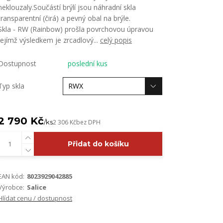
neklouzaly.Součástí brýlí jsou náhradní skla
transparentní (čirá) a pevný obal na brýle.
Skla - RW (Rainbow) prošla povrchovou úpravou
jejímž výsledkem je zrcadlový...
celý popis
Dostupnost
poslední kus
Typ skla
2 790 Kč
/
ks
2 306 Kč
bez DPH
Přidat do košíku
EAN kód:
8023929042885
Výrobce:
Salice
Hlídat cenu / dostupnost