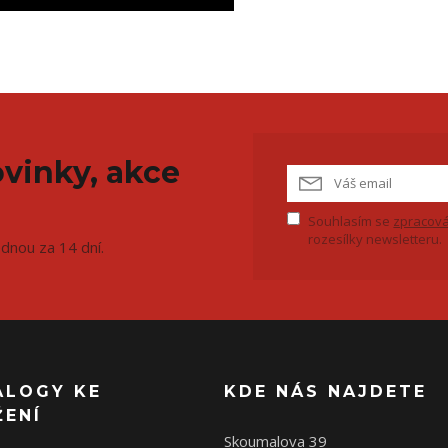
vinky, akce
Souhlasím se
zpracová
rozesílky newsletteru.
ednou za 14 dní.
ALOGY KE
KDE NÁS NAJDETE
ŽENÍ
Skoumalova 39