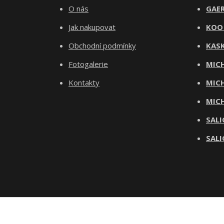
O nás
GAER
Jak nakupovat
KOO
Obchodní podmínky
KASK
Fotogalerie
MICH
Kontakty
MICH
MICH
SALI
SALI