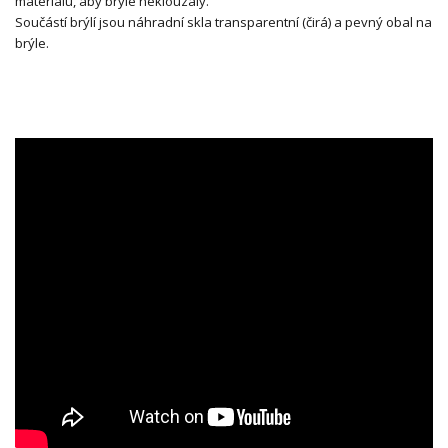
materiálu, aby brýle neklouzaly.
Součástí brýlí jsou náhradní skla transparentní (čirá) a pevný obal na
brýle.