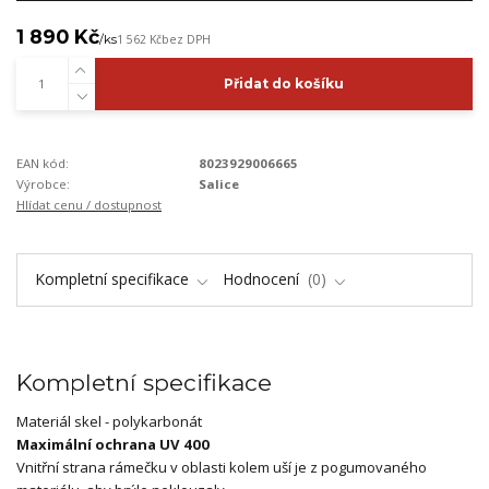
1 890 Kč
/
ks
1 562 Kč
bez DPH
Přidat do košíku
EAN kód:
8023929006665
Výrobce:
Salice
Hlídat cenu / dostupnost
Kompletní specifikace
Hodnocení
0
Kompletní specifikace
Materiál skel - polykarbonát
Maximální ochrana UV 400
Vnitřní strana rámečku v oblasti kolem uší je z pogumovaného