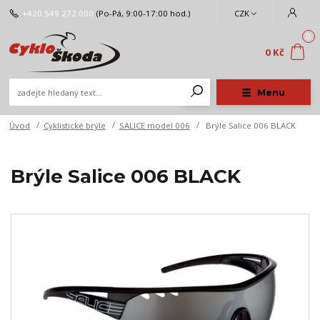
+420 549 272 000
(Po-Pá, 9:00-17:00 hod.)
CZK
0
0 Kč
Menu
Úvod
Cyklistické brýle
SALICE model 006
Brýle Salice 006 BLACK
Brýle Salice 006 BLACK