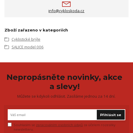
info@cykloskoda.cz
Zboží zařazeno v kategoriích
Cyklistické brýle
SALICE model 006
Nepropásněte novinky, akce
a slevy!
Můžete se kdykoli odhlásit. Zasíláme jednou za 14 dní.
Přihlásit se
Souhlasím se
zpracováním osobních údajů
za účelem rozesílky
newsletteru.