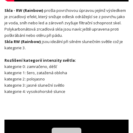
Skla - RW (Rainbow)
prošla povrchovou úpravou jejímž výsledkem
je zrcadlový efekt, který snižuje odlesk odrážející se z povrchu jako
je voda, sníh nebo led a zároveň zvyšuje filtrační schopnost skel.
Polykarbonátová zrcadlová skla jsou navíc ještě upravena proti
poškrábání nebo otěru při pádu.
Skla RW (Rainbow)
jsou ideální při silném slunečním světle což je
kategorie 3.
Rozlišení kategorií intenzity světla:
kategorie 0: zamračeno, déšť
kategorie 1: šero, zatažená obloha
kategorie 2: polojasno
kategorie 3: jasné sluneční světlo
kategorie 4: vysokohorské slunce