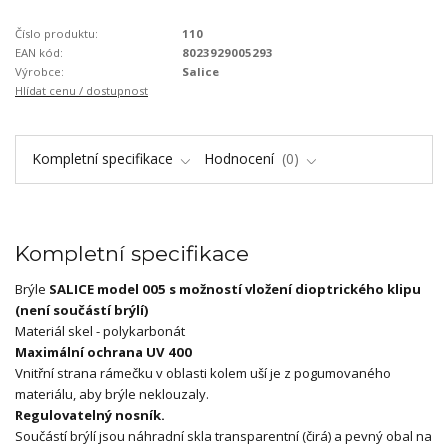
Číslo produktu:
110
EAN kód:
8023929005293
Výrobce:
Salice
Hlídat cenu / dostupnost
Kompletní specifikace
Hodnocení
0
Kompletní specifikace
Brýle
SALICE model 005 s možností vložení dioptrického klipu
(není součástí brýlí)
Materiál skel - polykarbonát
Maximální ochrana UV 400
Vnitřní strana rámečku v oblasti kolem uší je z pogumovaného
materiálu, aby brýle neklouzaly.
Regulovatelný nosník.
Součástí brýlí jsou náhradní skla transparentní (čirá) a pevný obal na