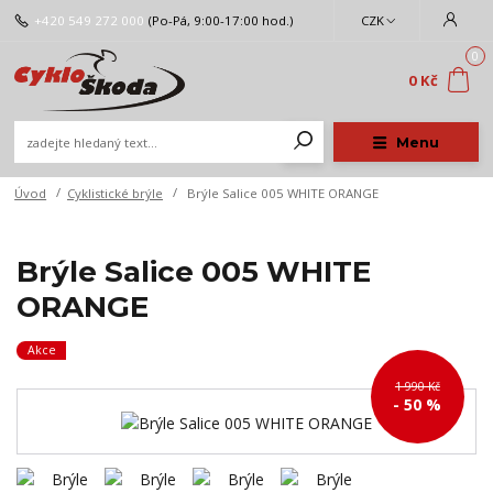
+420 549 272 000
(Po-Pá, 9:00-17:00 hod.)
CZK
0
0 Kč
Menu
Úvod
Cyklistické brýle
Brýle Salice 005 WHITE ORANGE
Brýle Salice 005 WHITE
ORANGE
Akce
1 990 Kč
- 50 %