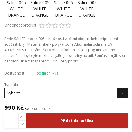
Ohodnotit produkt
Brýle SALICE model 005 s možností vložení dioptrického klipu (není
součástí brýlí)Materiál skel - polykarbonátMaximální ochrana UV
400Vnitřní strana rámečku v oblasti kolem uší je z pogumovaného
materiálu, aby brýle neklouzaly.Regulovatelný nosník.Součástí brýlí jsou
náhradní skla transparentní (čir...
celý popis
Dostupnost
poslední kus
Typ skla
990 Kč
/
ks
818 Kč
bez DPH
Přidat do košíku