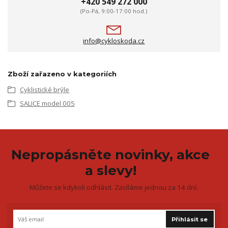
+420 549 272 000
(Po-Pá, 9:00-17:00 hod.)
info@cykloskoda.cz
Zboží zařazeno v kategoriích
Cyklistické brýle
SALICE model 005
Nepropásněte novinky, akce
a slevy!
Můžete se kdykoli odhlásit. Zasíláme jednou za 14 dní.
Přihlásit se