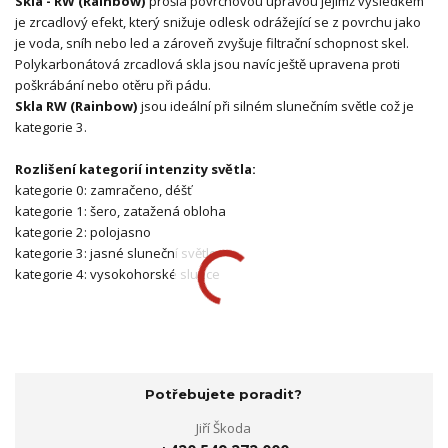
Skla - RW (Rainbow)
prošla povrchovou úpravou jejímž výsledkem
je zrcadlový efekt, který snižuje odlesk odrážející se z povrchu jako
je voda, sníh nebo led a zároveň zvyšuje filtrační schopnost skel.
Polykarbonátová zrcadlová skla jsou navíc ještě upravena proti
poškrábání nebo otěru při pádu.
Skla RW (Rainbow)
jsou ideální při silném slunečním světle což je
kategorie 3.
Rozlišení kategorií intenzity světla:
kategorie 0: zamračeno, déšť
kategorie 1: šero, zatažená obloha
kategorie 2: polojasno
kategorie 3: jasné sluneční světlo
kategorie 4: vysokohorské slunce
Potřebujete poradit?
Jiří Škoda