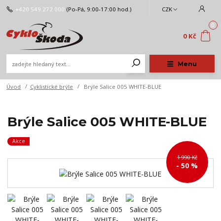
+420 549 272 000
(Po-Pá, 9:00-17:00 hod.)
CZK
0
0 Kč
Menu
Úvod
Cyklistické brýle
Brýle Salice 005 WHITE-BLUE
Brýle Salice 005 WHITE-BLUE
Akce
1 990 Kč
- 50 %