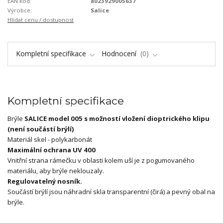
EAN kód:
8023929005637
Výrobce:
Salice
Hlídat cenu / dostupnost
Kompletní specifikace
Hodnocení
0
Kompletní specifikace
Brýle
SALICE model 005 s možností vložení dioptrického klipu
(není součástí brýlí)
Materiál skel - polykarbonát
Maximální ochrana UV 400
Vnitřní strana rámečku v oblasti kolem uší je z pogumovaného
materiálu, aby brýle neklouzaly.
Regulovatelný nosník.
Součástí brýlí jsou náhradní skla transparentní (čirá) a pevný obal na
brýle.