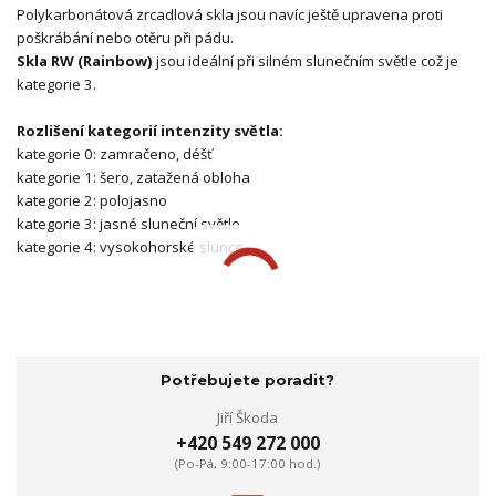
Polykarbonátová zrcadlová skla jsou navíc ještě upravena proti
poškrábání nebo otěru při pádu.
Skla RW (Rainbow)
jsou ideální při silném slunečním světle což je
kategorie 3.
Rozlišení kategorií intenzity světla:
kategorie 0: zamračeno, déšť
kategorie 1: šero, zatažená obloha
kategorie 2: polojasno
kategorie 3: jasné sluneční světlo
kategorie 4: vysokohorské slunce
Potřebujete poradit?
Jiří Škoda
+420 549 272 000
(Po-Pá, 9:00-17:00 hod.)