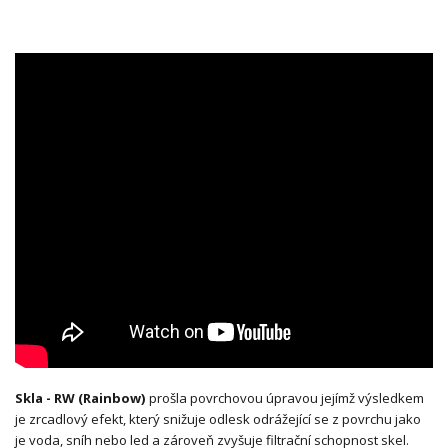
Skla - RW (Rainbow)
prošla povrchovou úpravou jejímž výsledkem
je zrcadlový efekt, který snižuje odlesk odrážející se z povrchu jako
je voda, sníh nebo led a zároveň zvyšuje filtrační schopnost skel.