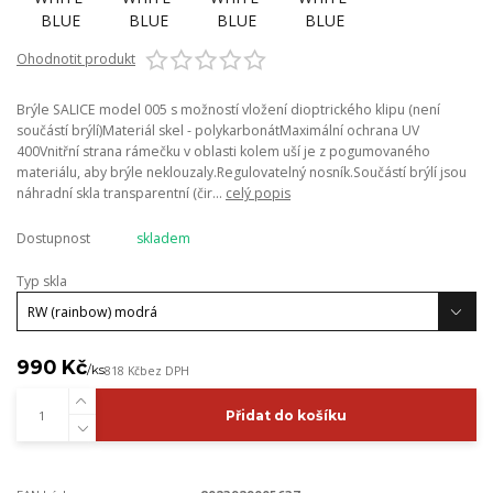
Ohodnotit produkt
Brýle SALICE model 005 s možností vložení dioptrického klipu (není
součástí brýlí)Materiál skel - polykarbonátMaximální ochrana UV
400Vnitřní strana rámečku v oblasti kolem uší je z pogumovaného
materiálu, aby brýle neklouzaly.Regulovatelný nosník.Součástí brýlí jsou
náhradní skla transparentní (čir...
celý popis
Dostupnost
skladem
Typ skla
990 Kč
/
ks
818 Kč
bez DPH
Přidat do košíku