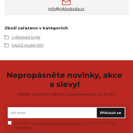
info@cykloskoda.cz
Zboží zařazeno v kategoriích
Cyklistické brýle
SALICE model 005
Nepropásněte novinky, akce
a slevy!
Můžete se kdykoli odhlásit. Zasíláme jednou za 14 dní.
Přihlásit se
Souhlasím se
zpracováním osobních údajů
za účelem rozesílky
newsletteru.