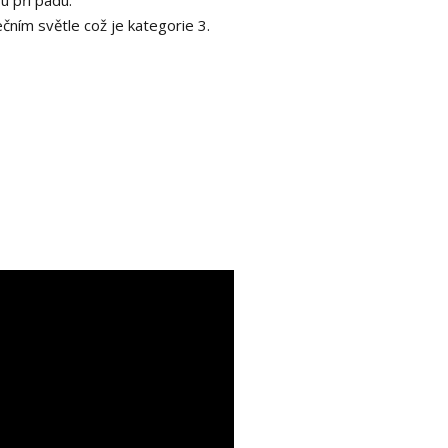
u při pádu.
ečním světle což je kategorie 3.