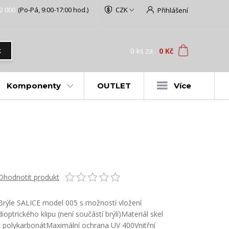
2 000
(Po-Pá, 9:00-17:00 hod.)
CZK
Přihlášení
0
ks
za
0 Kč
t
Komponenty
OUTLET
Více
Ohodnotit produkt
Brýle SALICE model 005 s možností vložení
dioptrického klipu (není součástí brýlí)Materiál skel
- polykarbonátMaximální ochrana UV 400Vnitřní