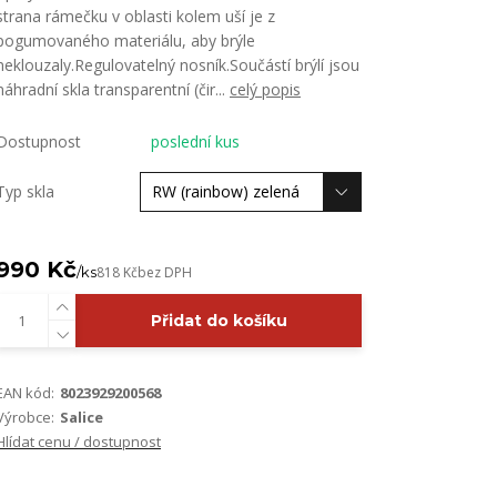
strana rámečku v oblasti kolem uší je z
pogumovaného materiálu, aby brýle
neklouzaly.Regulovatelný nosník.Součástí brýlí jsou
náhradní skla transparentní (čir...
celý popis
Dostupnost
poslední kus
Typ skla
990 Kč
/
ks
818 Kč
bez DPH
Přidat do košíku
EAN kód:
8023929200568
Výrobce:
Salice
Hlídat cenu / dostupnost