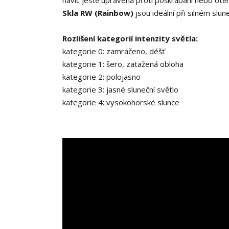
navíc ještě upravena proti poškrábání nebo otěr
Skla RW (Rainbow)
jsou ideální při silném slun
Rozlišení kategorií intenzity světla:
kategorie 0: zamračeno, déšť
kategorie 1: šero, zatažená obloha
kategorie 2: polojasno
kategorie 3: jasné sluneční světlo
kategorie 4: vysokohorské slunce