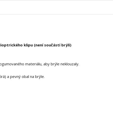
optrického klipu (není součástí brýlí)
 pogumovaného materiálu, aby brýle neklouzaly.
čirá) a pevný obal na brýle.