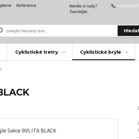
alerie
Reference
Nevíte si rady?
+420 549 27
Zavolejte.
Hleda
Cyklistické tretry
Cyklistické brýle
K
 BLACK