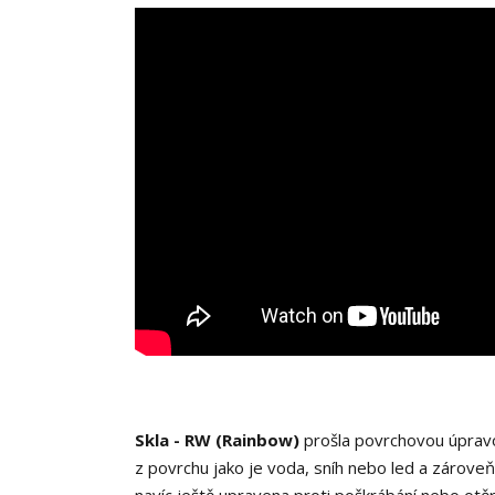
Skla - RW (Rainbow)
prošla povrchovou úpravou
z povrchu jako je voda, sníh nebo led a zároveň