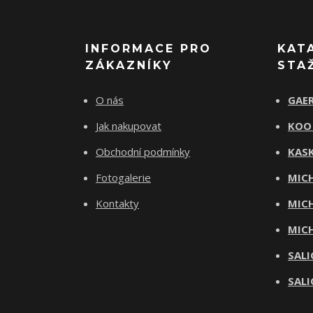
INFORMACE PRO
KAT
ZÁKAZNÍKY
STA
O nás
GAER
Jak nakupovat
KOO
Obchodní podmínky
KASK
Fotogalerie
MICH
Kontakty
MICH
MICH
SALI
SALI