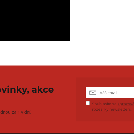
vinky, akce
Souhlasím se
zpracová
rozesílky newsletteru.
ednou za 14 dní.