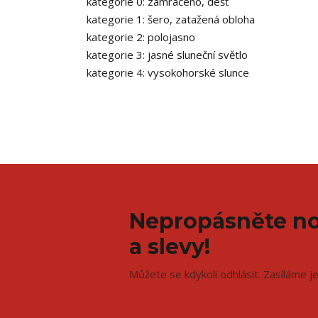
kategorie 0: zamračeno, déšť
kategorie 1: šero, zatažená obloha
kategorie 2: polojasno
kategorie 3: jasné sluneční světlo
kategorie 4: vysokohorské slunce
Nepropásněte no
a slevy!
Můžete se kdykoli odhlásit. Zasíláme j