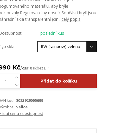
pogumovaného materiálu, aby brýle
neklouzaly.Regulovatelný nosník.Součástí brýlí jsou
náhradní skla transparentní (čir...
celý popis
Dostupnost
poslední kus
Typ skla
990 Kč
/
ks
818 Kč
bez DPH
Přidat do košíku
EAN kód:
8023929005699
Výrobce:
Salice
Hlídat cenu / dostupnost