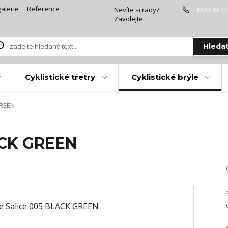
alerie
Reference
Nevíte si rady?
+420 549 27
Zavolejte.
Hleda
Cyklistické tretry
Cyklistické brýle
GREEN
ACK GREEN