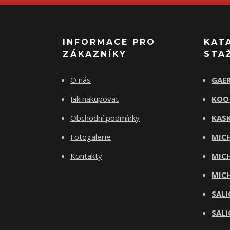
INFORMACE PRO
KAT
ZÁKAZNÍKY
STA
O nás
GAER
Jak nakupovat
KOO
Obchodní podmínky
KASK
Fotogalerie
MICH
Kontakty
MICH
MICH
SALI
SALI