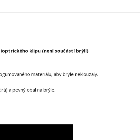
optrického klipu (není součástí brýlí)
 pogumovaného materiálu, aby brýle neklouzaly.
čirá) a pevný obal na brýle.