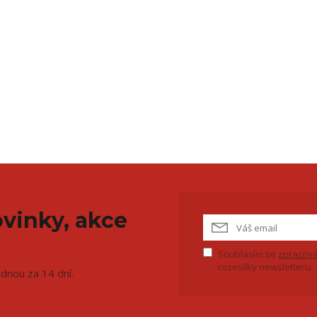
vinky, akce
Souhlasím se
zpracová
rozesílky newsletteru.
ednou za 14 dní.