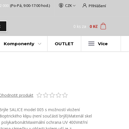
2 000
(Po-Pá, 9:00-17:00 hod.)
CZK
Přihlášení
0
ks
za
0 Kč
t
Komponenty
OUTLET
Více
Ohodnotit produkt
Brýle SALICE model 005 s možností vložení
dioptrického klipu (není součástí brýlí)Materiál skel
- polykarbonátMaximální ochrana UV 400Vnitřní
strana rámečku v oblasti kolem uší je z