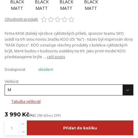
Ohodnotit produkt
Firma KASK (italský výrobce cyklistických přileb, sponzor teamu SKY)
uvádí na trh svou novou značku KOO (čti "ku") - název byl inspirován slovy
"KASK Optics". KOO označuje všechny produkty z kolekce cyklistických
brýlí, které budou v budoucnu uváděny na trh. Jako první model KOO
představujeme brýle ...
celý popis
Dostupnost
skladem
Velikost
Tabulka velikostí
3 990 Kč
/
ks
3 298 Kč
bez DPH
Přidat do košíku