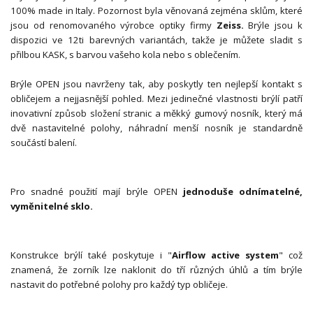
100% made in Italy. Pozornost byla věnovaná zejména sklům, které
jsou od renomovaného výrobce optiky firmy
Zeiss.
Brýle jsou k
dispozici ve 12ti barevných variantách, takže je můžete sladit s
přilbou KASK, s barvou vašeho kola nebo s oblečením.
Brýle OPEN jsou navrženy tak, aby poskytly ten nejlepší kontakt s
obličejem a nejjasnější pohled. Mezi jedinečné vlastnosti brýlí patří
inovativní způsob složení stranic a měkký gumový nosník, který má
dvě nastavitelné polohy, náhradní menší nosník je standardně
součástí balení.
Pro snadné použití mají brýle OPEN
jednoduše odnímatelné,
vyměnitelné sklo.
Konstrukce brýlí také poskytuje i "
Airflow active system
" což
znamená, že zorník lze naklonit do tří různých úhlů a tím brýle
nastavit do potřebné polohy pro každý typ obličeje.