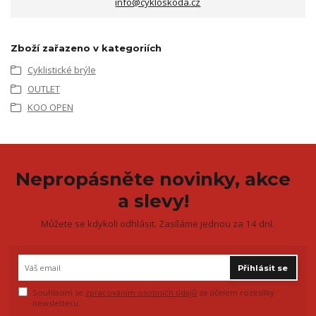
info@cykloskoda.cz
Zboží zařazeno v kategoriích
Cyklistické brýle
OUTLET
KOO OPEN
Nepropásněte novinky, akce
a slevy!
Můžete se kdykoli odhlásit. Zasíláme jednou za 14 dní.
Přihlásit se
Souhlasím se
zpracováním osobních údajů
za účelem rozesílky
newsletteru.