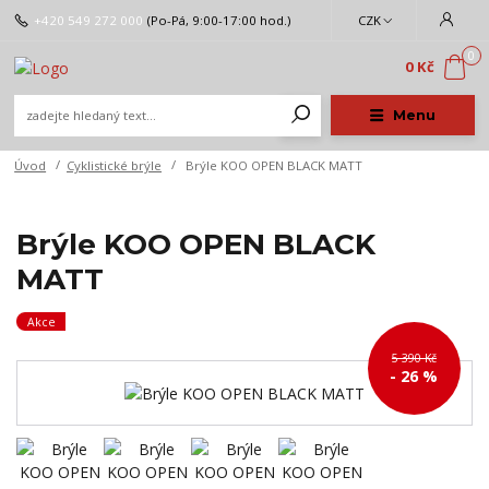
+420 549 272 000
(Po-Pá, 9:00-17:00 hod.)
CZK
0
0 Kč
Menu
Úvod
Cyklistické brýle
Brýle KOO OPEN BLACK MATT
Brýle KOO OPEN BLACK
MATT
Akce
5 390 Kč
- 26 %