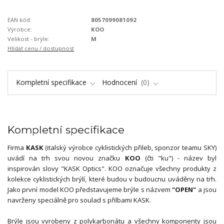
EAN kód:
8057099081092
Výrobce:
KOO
Velikost - brýle:
M
Hlídat cenu / dostupnost
Kompletní specifikace
Hodnocení
0
Kompletní specifikace
Firma
KASK
(italský výrobce cyklistických přileb, sponzor teamu SKY)
uvádí na trh svou novou značku
KOO
(čti "ku") - název byl
inspirován slovy "KASK Optics". KOO označuje všechny produkty z
kolekce cyklistických brýlí, které budou v budoucnu uváděny na trh.
Jako první model KOO představujeme brýle s názvem
"OPEN"
a jsou
navrženy speciálně pro soulad s přilbami KASK.
Brýle jsou vyrobeny z polykarbonátu a všechny komponenty jsou