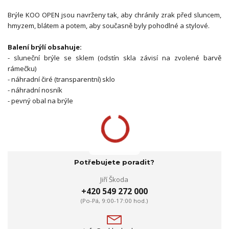
Brýle KOO OPEN jsou navrženy tak, aby chránily zrak před sluncem,
hmyzem, blátem a potem, aby současně byly pohodlné a stylové.
Balení brýlí obsahuje:
- sluneční brýle se sklem (odstín skla závisí na zvolené barvě
rámečku)
- náhradní čiré (transparentní) sklo
- náhradní nosník
- pevný obal na brýle
Potřebujete poradit?
Jiří Škoda
+420 549 272 000
(Po-Pá, 9:00-17:00 hod.)