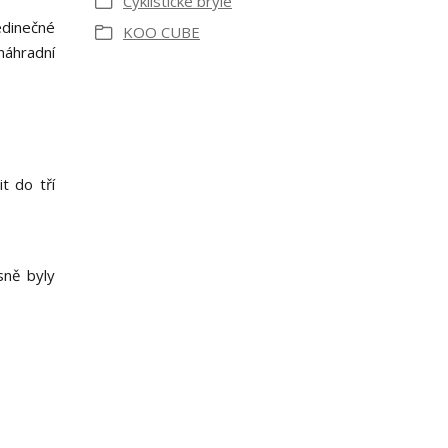
Cyklistické brýle
edinečné
KOO CUBE
 náhradní
t do tří
sně byly