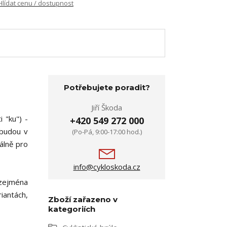
Hlídat cenu / dostupnost
Potřebujete poradit?
Jiří Škoda
ti "ku") -
+420 549 272 000
 budou v
(Po-Pá, 9:00-17:00 hod.)
álně pro
info@cykloskoda.cz
 zejména
iantách,
Zboží zařazeno v
kategoriích