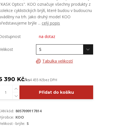
"KASK Optics". KOO označuje všechny produkty z
kolekce cyklistických brýlí, které budou v budoucnu
uváděny na trh. Jako druhý model KOO
představujeme brýle ...
celý popis
Dostupnost
na dotaz
Velikost
Tabulka velikostí
5 390 Kč
/
ks
4 455 Kč
bez DPH
Přidat do košíku
EAN kód:
8057099117814
Výrobce:
KOO
Velikost - brýle:
S