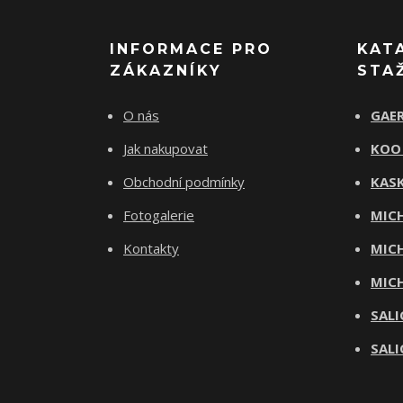
INFORMACE PRO
KAT
ZÁKAZNÍKY
STA
O nás
GAER
Jak nakupovat
KOO
Obchodní podmínky
KASK
Fotogalerie
MICH
Kontakty
MICH
MICH
SALI
SALI