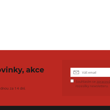
vinky, akce
Souhlasím se
zpracová
rozesílky newsletteru.
ednou za 14 dní.