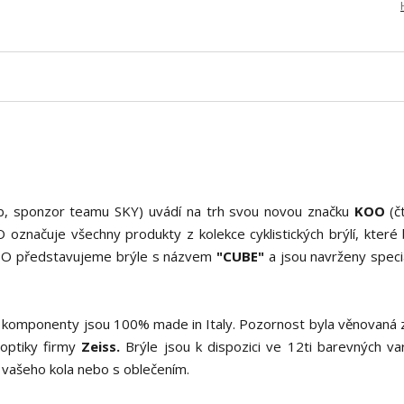
ileb, sponzor teamu SKY) uvádí na trh svou novou značku
KOO
(č
 označuje všechny produkty z kolekce cyklistických brýlí, které
KOO představujeme brýle s názvem
"CUBE"
a jsou navrženy speci
y komponenty jsou 100% made in Italy. Pozornost byla věnovaná
optiky firmy
Zeiss.
Brýle jsou k dispozici ve 12ti barevných var
u vašeho kola nebo s oblečením.