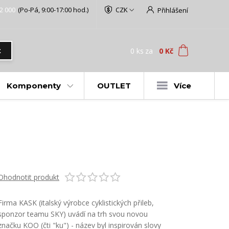
2 000
(Po-Pá, 9:00-17:00 hod.)
CZK
Přihlášení
0
ks
za
0 Kč
t
Komponenty
OUTLET
Více
Ohodnotit produkt
Firma KASK (italský výrobce cyklistických přileb,
sponzor teamu SKY) uvádí na trh svou novou
značku KOO (čti "ku") - název byl inspirován slovy