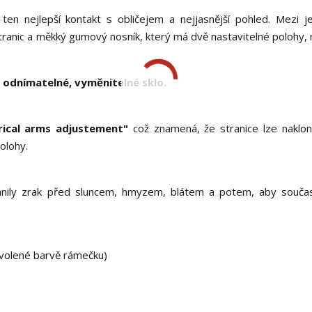
en nejlepší kontakt s obličejem a nejjasnější pohled. Mezi j
í stranic a měkký gumový nosník, který má dvě nastavitelné polohy,
 odnímatelné, vyměnitelné sklo.
rical arms adjustement"
což znamená, že stranice lze nakloni
olohy.
nily zrak před sluncem, hmyzem, blátem a potem, aby souča
 zvolené barvě rámečku)