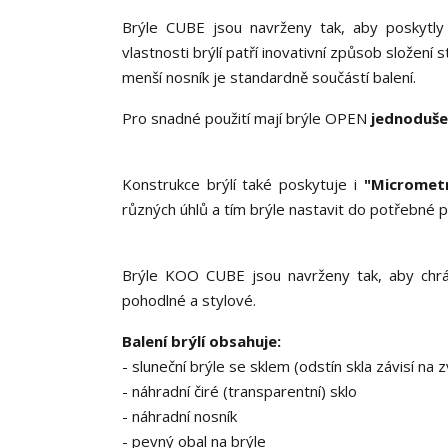
Brýle CUBE jsou navrženy tak, aby poskytly t
vlastnosti brýlí patří inovativní způsob složen
menší nosník je standardně součástí balení.
Pro snadné použití mají brýle OPEN
jednoduše
Konstrukce brýlí také poskytuje i
"Micromet
různých úhlů a tím brýle nastavit do potřebné p
Brýle KOO CUBE jsou navrženy tak, aby chrá
pohodlné a stylové.
Balení brýlí obsahuje:
- sluneční brýle se sklem (odstín skla závisí na
- náhradní čiré (transparentní) sklo
- náhradní nosník
- pevný obal na brýle