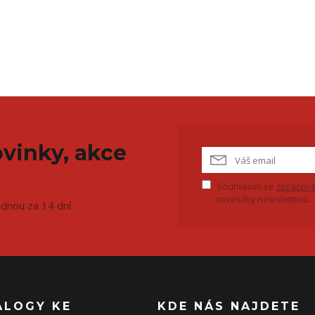
vinky, akce
Souhlasím se
zpracová
rozesílky newsletteru.
ednou za 14 dní.
ALOGY KE
KDE NÁS NAJDETE