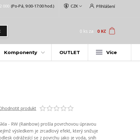
2 000
(Po-Pá, 9:00-17:00 hod.)
CZK
Přihlášení
0
ks
za
0 Kč
t
Komponenty
OUTLET
Více
Ohodnotit produkt
Skla - RW (Rainbow) prošla povrchovou úpravou
jejímž výsledkem je zrcadlový efekt, který snižuje
odlesk odrážející se z povrchu jako je voda, sníh