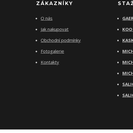
ZÁKAZNÍKY
STA
O nás
GAER
Jak nakupovat
KOO
Obchodní podmínky
KASK
Fotogalerie
MICH
Kontakty
MICH
MICH
SALI
SALI