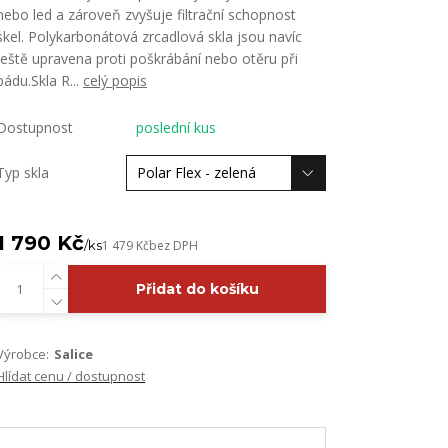
nebo led a zároveň zvyšuje filtrační schopnost
skel. Polykarbonátová zrcadlová skla jsou navíc
ještě upravena proti poškrábání nebo otěru při
pádu.Skla R...
celý popis
Dostupnost
poslední kus
Typ skla
1 790 Kč
/
ks
1 479 Kč
bez DPH
Přidat do košíku
Výrobce:
Salice
Hlídat cenu / dostupnost