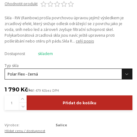
Ohodnotit produkt
Skla - RW (Rainbow) prošla povrchovou úpravou jejímž výsledkem je
zrcadlový efekt, který snižuje odlesk odrážející se z povrchu jako je
voda, sníh nebo led a zároveň zvyšuje filtrační schopnost skel.
Polykarbonátová zrcadlová skla jsou navíc ještě upravena proti
poškrábání nebo otěru při pádu.Skla R...
celý popis
Dostupnost
skladem
Typ skla
1 790 Kč
/
ks
1 479 Kč
bez DPH
Přidat do košíku
Výrobce:
Salice
Hlídat cenu / dostupnost