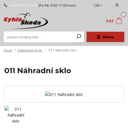
+420 549 272 000
(Po-Pá, 9:00-17:00 hod.)
CZK
0
0 Kč
Menu
Úvod
Cyklistické brýle
011 Náhradní sklo
011 Náhradní sklo