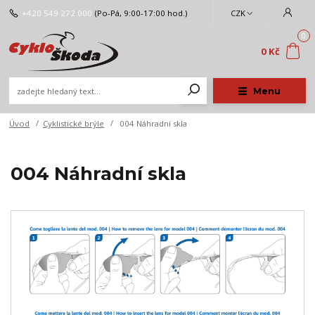
+420 549 272 000
(Po-Pá, 9:00-17:00 hod.)
CZK
0
0 Kč
Menu
Úvod
Cyklistické brýle
004 Náhradní skla
004 Náhradní skla