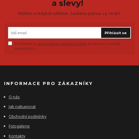
a slevy!
Můžete se kdykoli odhlásit. Zasíláme jednou za 14 dní.
Přihlásit se
Souhlasím se
zpracováním osobních údajů
za účelem rozesílky
newsletteru.
INFORMACE PRO ZÁKAZNÍKY
O nás
Jak nakupovat
Obchodní podmínky
Fotogalerie
Kontakty