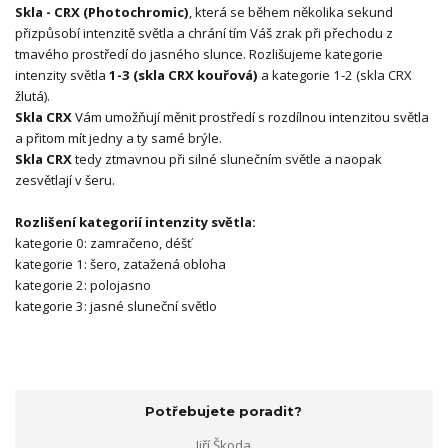
Skla - CRX (Photochromic)
, která se během několika sekund
přizpůsobí intenzitě světla a chrání tím Váš zrak při přechodu z
tmavého prostředí do jasného slunce. Rozlišujeme kategorie
intenzity světla
1-3 (skla CRX kouřová)
a kategorie 1-2 (skla CRX
žlutá).
Skla CRX
Vám umožňují měnit prostředí s rozdílnou intenzitou světla
a přitom mít jedny a ty samé brýle.
Skla CRX
tedy ztmavnou při silné slunečním světle a naopak
zesvětlají v šeru.
Rozlišení kategorií intenzity světla:
kategorie 0: zamračeno, déšť
kategorie 1: šero, zatažená obloha
kategorie 2: polojasno
kategorie 3: jasné sluneční světlo
Potřebujete poradit?
Jiří Škoda