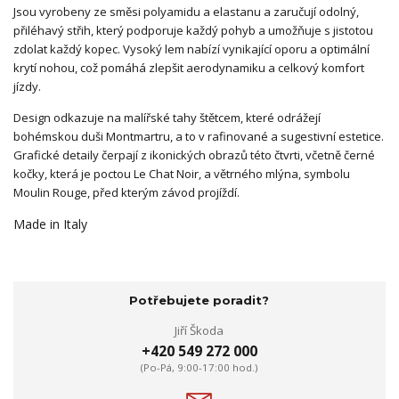
Jsou vyrobeny ze směsi polyamidu a elastanu a zaručují odolný,
přiléhavý střih, který podporuje každý pohyb a umožňuje s jistotou
zdolat každý kopec. Vysoký lem nabízí vynikající oporu a optimální
krytí nohou, což pomáhá zlepšit aerodynamiku a celkový komfort
jízdy.
Design odkazuje na malířské tahy štětcem, které odrážejí
bohémskou duši Montmartru, a to v rafinované a sugestivní estetice.
Grafické detaily čerpají z ikonických obrazů této čtvrti, včetně černé
kočky, která je poctou Le Chat Noir, a větrného mlýna, symbolu
Moulin Rouge, před kterým závod projíždí.
Made in Italy
Potřebujete poradit?
Jiří Škoda
+420 549 272 000
(Po-Pá, 9:00-17:00 hod.)