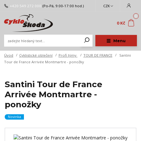
+420 549 272 000
(Po-Pá, 9:00-17:00 hod.)
CZK
0
0 Kč
Menu
Úvod
Cyklistické oblečení
Profi týmy
TOUR DE FRANCE
Santini
Tour de France Arrivée Montmartre - ponožky
Santini Tour de France
Arrivée Montmartre -
ponožky
Novinka