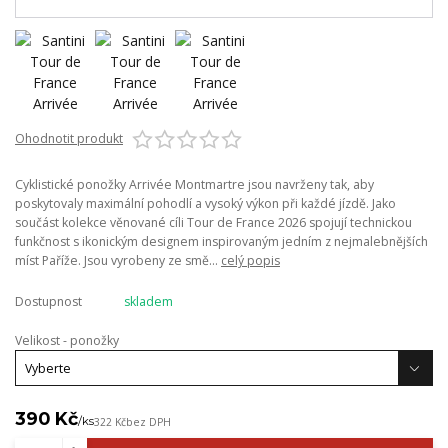
Ohodnotit produkt
Cyklistické ponožky Arrivée Montmartre jsou navrženy tak, aby
poskytovaly maximální pohodlí a vysoký výkon při každé jízdě. Jako
součást kolekce věnované cíli Tour de France 2026 spojují technickou
funkčnost s ikonickým designem inspirovaným jedním z nejmalebnějších
míst Paříže. Jsou vyrobeny ze smě...
celý popis
Dostupnost
skladem
Velikost - ponožky
390 Kč
/
ks
322 Kč
bez DPH