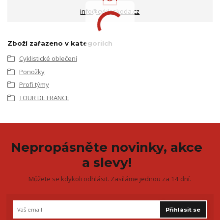
info@cykloskoda.cz
Zboží zařazeno v kategoriích
Cyklistické oblečení
Ponožky
Profi týmy
TOUR DE FRANCE
Nepropásněte novinky, akce
a slevy!
Můžete se kdykoli odhlásit. Zasíláme jednou za 14 dní.
Přihlásit se