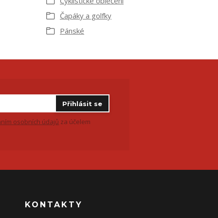
Cyklistické oblečení
Čapáky a golfky
Pánské
Přihlásit se
ním osobních údajů
za účelem
KONTAKTY