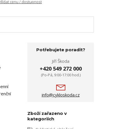
Hlídat cenu / dostupnost
Potřebujete poradit?
Jiří Škoda
ě
+420 549 272 000
(Po-Pá, 9:00-17:00 hod.)
menní
renční
info@cykloskoda.cz
Zboží zařazeno v
kategoriích