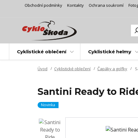
Obchodní podmínky
Kontakty
Ochrana soukromí
Fotog
Cyklistické oblečení
Cyklistické helmy
Úvod
Cyklistické oblečení
Čapáky a golfky
Sa
Santini Ready to Rid
Novinka