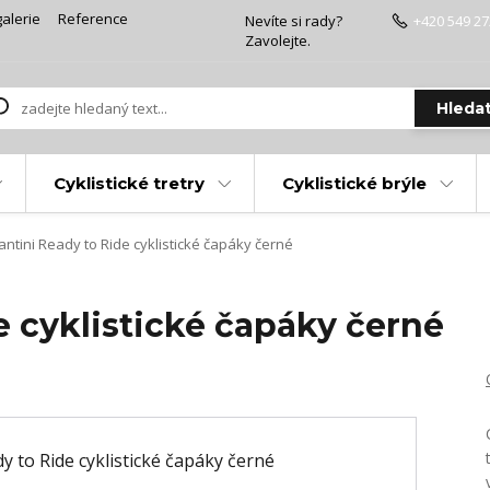
alerie
Reference
Nevíte si rady?
+420 549 27
Zavolejte.
Hleda
Cyklistické tretry
Cyklistické brýle
ntini Ready to Ride cyklistické čapáky černé
e cyklistické čapáky černé