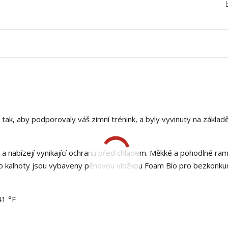
tak, aby podporovaly váš zimní trénink, a byly vyvinuty na základ
 a nabízejí vynikající ochranu před chladem. Měkké a pohodlné ra
to kalhoty jsou vybaveny pěnovou vložkou Foam Bio pro bezkonku
41 °F