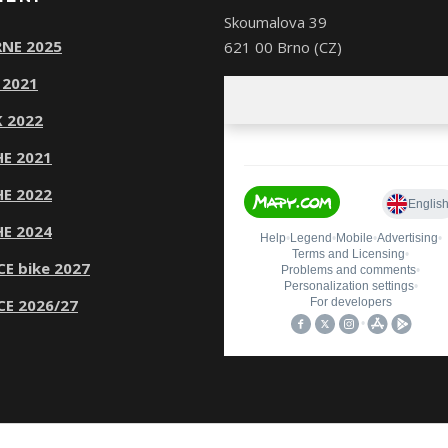
Skoumalova 39
NE 2025
621 00 Brno (CZ)
 2021
 2022
E 2021
E 2022
E 2024
CE bike 2027
CE 2026/27