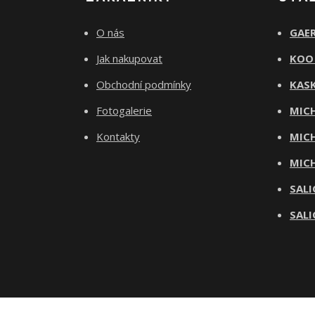
O nás
GAER
Jak nakupovat
KOO
Obchodní podmínky
KASK
Fotogalerie
MICH
Kontakty
MICH
MICH
SALI
SALI