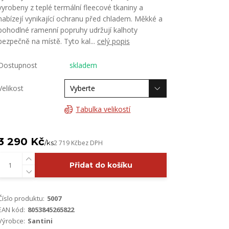
vyrobeny z teplé termální fleecové tkaniny a
nabízejí vynikající ochranu před chladem. Měkké a
pohodlné ramenní popruhy udržují kalhoty
bezpečně na místě. Tyto kal...
celý popis
Dostupnost
skladem
Velikost
Tabulka velikostí
3 290 Kč
/
ks
2 719 Kč
bez DPH
Přidat do košíku
Číslo produktu:
5007
EAN kód:
8053845265822
Výrobce:
Santini