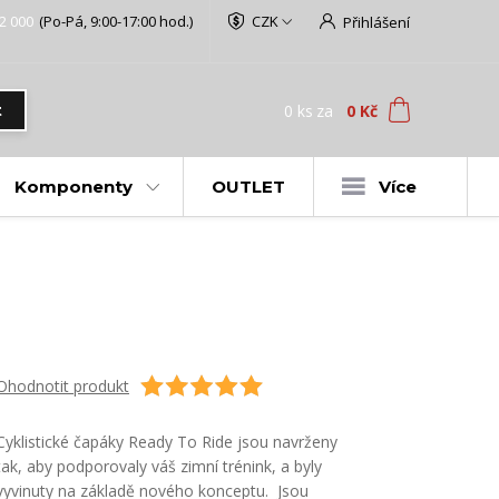
2 000
(Po-Pá, 9:00-17:00 hod.)
CZK
Přihlášení
0
ks
za
0 Kč
t
Komponenty
OUTLET
Více
Ohodnotit produkt
Cyklistické čapáky Ready To Ride jsou navrženy
tak, aby podporovaly váš zimní trénink, a byly
vyvinuty na základě nového konceptu. Jsou