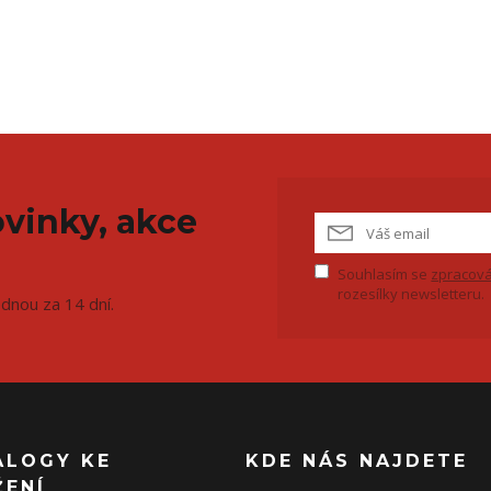
vinky, akce
Souhlasím se
zpracová
rozesílky newsletteru.
ednou za 14 dní.
ALOGY KE
KDE NÁS NAJDETE
ŽENÍ