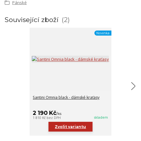
Pánské
Související zboží
2
Novinka
Santini Omnia black - dámské kraťasy
Santini Plush b
2 190 Kč
4 190 Kč
/
ks
/
skladem
1 810 Kč
bez DPH
3 463 Kč
bez DP
Zvolit variantu
Zv