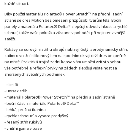
každé situaci.
Díky použití materiálu Polartec® Power Stretch™ na přední i zadní
straně se dres Motion bez omezení přizpůsobí tvarům těla. Boční
panely z materiálu Polartec® Delta™ zlepšují odvod vlhkosti a rychlé
schnutí, takže vaše pokožka zůstane v pohodě i při nejintenzivnější
zátěži.
Rukávy se surovými střihu okrajů nabízejí čistý, aerodynamický střih,
zatímco vnitřní silikonový lem na spodním okraji drží dres bezpečně
na místě. Praktická trojitá zadní kapsa vám umožní vzít si s sebou
vše potřebné a reflexní prvky na zádech zlepšují viditelnost za
zhoršených světelných podmínek.
- slim fit
- unisex střih
- materiál Polartec® Power Stretch™ na přední a zadní straně
- boční části z materiálu Polartec® Delta™
- lehká, pružná tkanina
- rychleschnoucí a vysoce prodyšný
- řezaný střih rukávů
- vnitřní guma v pase