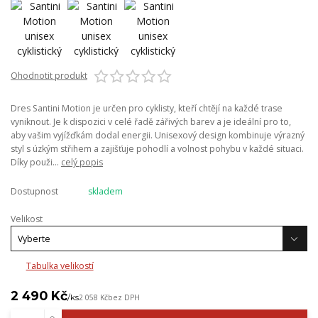
Ohodnotit produkt
Dres Santini Motion je určen pro cyklisty, kteří chtějí na každé trase
vyniknout. Je k dispozici v celé řadě zářivých barev a je ideální pro to,
aby vašim vyjížďkám dodal energii. Unisexový design kombinuje výrazný
styl s úzkým střihem a zajišťuje pohodlí a volnost pohybu v každé situaci.
Díky použi...
celý popis
Dostupnost
skladem
Velikost
Tabulka velikostí
2 490 Kč
/
ks
2 058 Kč
bez DPH