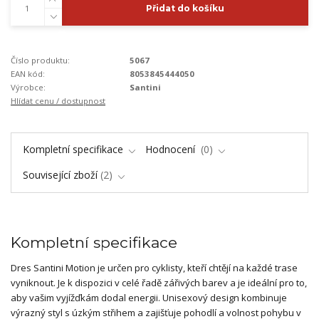
Přidat do košíku
Číslo produktu:
5067
EAN kód:
8053845444050
Výrobce:
Santini
Hlídat cenu / dostupnost
Kompletní specifikace
Hodnocení
0
Související zboží
2
Kompletní specifikace
Dres Santini Motion je určen pro cyklisty, kteří chtějí na každé trase
vyniknout. Je k dispozici v celé řadě zářivých barev a je ideální pro to,
aby vašim vyjížďkám dodal energii. Unisexový design kombinuje
výrazný styl s úzkým střihem a zajišťuje pohodlí a volnost pohybu v