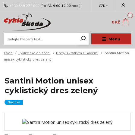
+420 549 272 000
(Po-Pá, 9:00-17:00 hod.)
CZK
0
0 Kč
Menu
Úvod
Cyklistické oblečení
Dresy s krátkým rukávem
Santini Motion
unisex cyklistický dres zelený
Santini Motion unisex
cyklistický dres zelený
Novinka