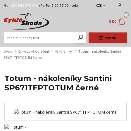
+420 549 272 000
(Po-Pá, 9:00-17:00 hod.)
CZK
0
0 Kč
Menu
Úvod
Cyklistické oblečení
Nákoleníky
Totum - nákoleníky Santini
SP671TFPTOTUM černé
Totum - nákoleníky Santini
SP671TFPTOTUM černé