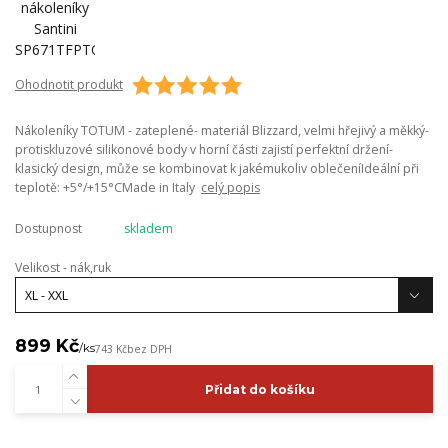
Ohodnotit produkt
Nákoleníky TOTUM - zateplené- materiál Blizzard, velmi hřejivý a měkký-
protiskluzové silikonové body v horní části zajistí perfektní držení-
klasický design, může se kombinovat k jakémukoliv oblečeníIdeální při
teplotě: +5°/+15°CMade in Italy
celý popis
Dostupnost
skladem
Velikost - nák,ruk
899 Kč
/
ks
743 Kč
bez DPH
Přidat do košíku