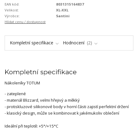
EAN kód:
8031315164837
Velikost:
XL-XXL
Výrobce:
Santini
Hlídat cenu / dostupnost
Kompletní specifikace
Hodnocení
2
Kompletní specifikace
Nákoleníky TOTUM
- zateplené
- materiál Blizzard, velmi hřejivý a měkký
- protiskluzové silikonové body v horní části zajistí perfektní držení
- klasický design, může se kombinovat k jakémukoliv oblečení
Ideální při teplotě: +5°/+15°C