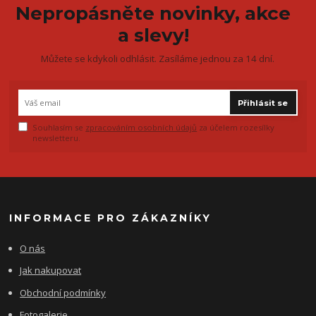
Nepropásněte novinky, akce
a slevy!
Můžete se kdykoli odhlásit. Zasíláme jednou za 14 dní.
Přihlásit se
Souhlasím se
zpracováním osobních údajů
za účelem rozesílky
newsletteru.
INFORMACE PRO ZÁKAZNÍKY
O nás
Jak nakupovat
Obchodní podmínky
Fotogalerie