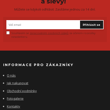
a slevy!
Můžete se kdykoli odhlásit. Zasíláme jednou za 14 dní.
Přihlásit se
Souhlasím se
zpracováním osobních údajů
za účelem rozesílky
newsletteru.
INFORMACE PRO ZÁKAZNÍKY
O nás
Jak nakupovat
Obchodní podmínky
Fotogalerie
Kontakty