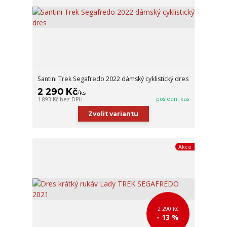
Santini Trek Segafredo 2022 dámský cyklistický dres
2 290 Kč
/
ks
poslední kus
1 893 Kč
bez DPH
Zvolit variantu
Akce
2 290 Kč
- 13 %