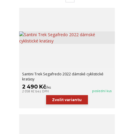
Santini Trek Segafredo 2022 dámské cyklistické
kraťasy
2 490 Kč
/
ks
poslední kus
2 058 Kč
bez DPH
Zvolit variantu