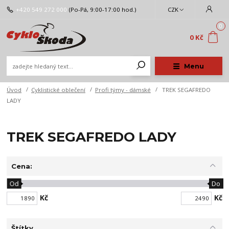
+420 549 272 000
(Po-Pá, 9:00-17:00 hod.)
CZK
0
0 Kč
Menu
Úvod
Cyklistické oblečení
Profi týmy - dámské
TREK SEGAFREDO
LADY
TREK SEGAFREDO LADY
Cena:
Od
Do
Kč
Kč
Štítky