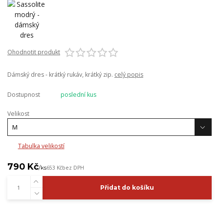
Ohodnotit produkt
Dámský dres - krátký rukáv, krátký zip.
celý popis
Dostupnost
poslední kus
Velikost
Tabulka velikostí
790 Kč
/
ks
653 Kč
bez DPH
Přidat do košíku