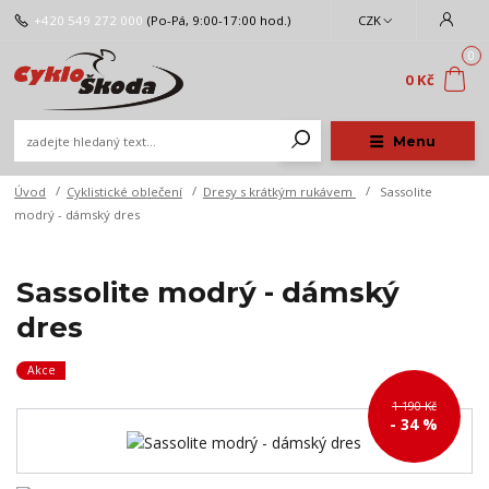
+420 549 272 000
(Po-Pá, 9:00-17:00 hod.)
CZK
0
0 Kč
Menu
Úvod
Cyklistické oblečení
Dresy s krátkým rukávem
Sassolite
modrý - dámský dres
Sassolite modrý - dámský
dres
Akce
1 190 Kč
- 34 %