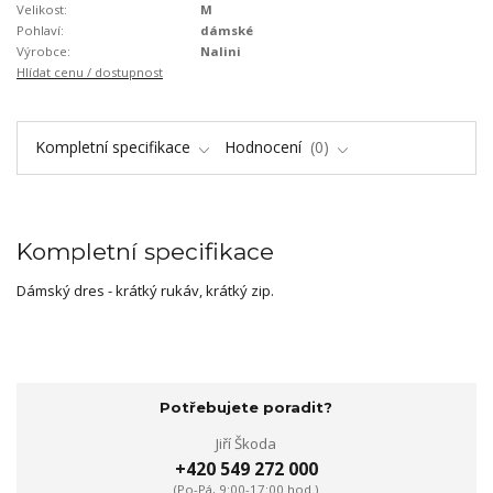
Velikost:
M
Pohlaví:
dámské
Výrobce:
Nalini
Hlídat cenu / dostupnost
Kompletní specifikace
Hodnocení
0
Kompletní specifikace
Dámský dres - krátký rukáv, krátký zip.
Potřebujete poradit?
Jiří Škoda
+420 549 272 000
(Po-Pá, 9:00-17:00 hod.)