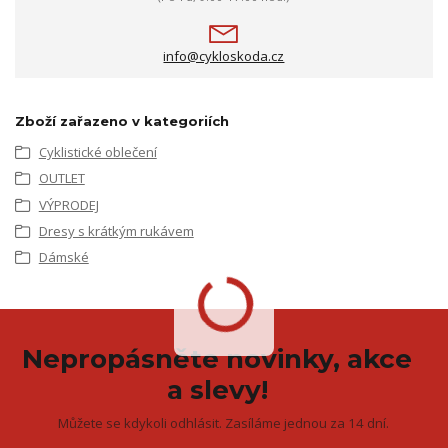
info@cykloskoda.cz
Zboží zařazeno v kategoriích
Cyklistické oblečení
OUTLET
VÝPRODEJ
Dresy s krátkým rukávem
Dámské
Nepropásněte novinky, akce
a slevy!
Můžete se kdykoli odhlásit. Zasíláme jednou za 14 dní.