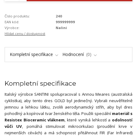
Číslo produktu:
240
EAN kód:
999999999
Výrobce:
Nalini
Hlídat cenu / dostupnost
Kompletní specifikace
Hodnocení
0
Kompletní specifikace
Italský výrobce SANTINI spolupracoval s Annou Meares (australská
cyklistka), aby tento dres GOLD byl jedinečný. Vybrali neuvěřitelně
jemnou a lehkou látku, zvolili aerodynamický střih, aby byl dres
pohodlný a kopíroval tvar ženského těla. Použili speciální
materiál s
Resistex Bioceramic vláknem
, které vyniká lehkostí a
odolností
vůči UV
, pomáhá stimulovat mikrocirkulaci (proudění krve v
nejmenších cévách) a má schopnost přitáhnout FIR (Far Infrared)