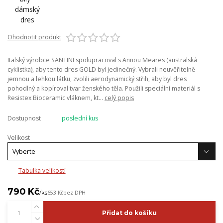
Ohodnotit produkt
Italský výrobce SANTINI spolupracoval s Annou Meares (australská
cyklistka), aby tento dres GOLD byl jedinečný. Vybrali neuvěřitelně
jemnou a lehkou látku, zvolili aerodynamický střih, aby byl dres
pohodlný a kopíroval tvar ženského těla. Použili speciální materiál s
Resistex Bioceramic vláknem, kt...
celý popis
Dostupnost
poslední kus
Velikost
Tabulka velikostí
790 Kč
/
ks
653 Kč
bez DPH
Přidat do košíku