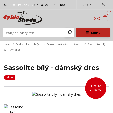
+420 549 272 000
(Po-Pá, 9:00-17:00 hod.)
CZK
0
0 Kč
Menu
Úvod
Cyklistické oblečení
Dresy s krátkým rukávem
Sassolite bílý -
dámský dres
Sassolite bílý - dámský dres
Akce
1 190 Kč
- 34 %