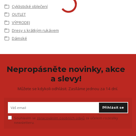
Cyklistické oblečení
OUTLET
VÝPRODEJ
Dresy s krátkým rukávem
Dámské
Nepropásněte novinky, akce
a slevy!
Můžete se kdykoli odhlásit. Zasíláme jednou za 14 dní.
Přihlásit se
Souhlasím se
zpracováním osobních údajů
za účelem rozesílky
newsletteru.