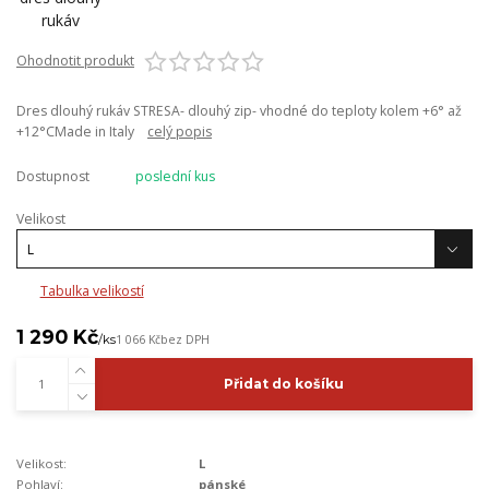
Ohodnotit produkt
Dres dlouhý rukáv STRESA- dlouhý zip- vhodné do teploty kolem +6° až
+12°CMade in Italy
celý popis
Dostupnost
poslední kus
Velikost
Tabulka velikostí
1 290 Kč
/
ks
1 066 Kč
bez DPH
Přidat do košíku
Velikost:
L
Pohlaví:
pánské