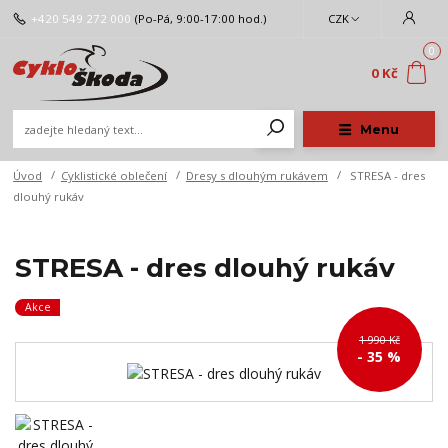
+420 549 272 000
(Po-Pá, 9:00-17:00 hod.)
CZK
0
0 Kč
Menu
Úvod
Cyklistické oblečení
Dresy s dlouhým rukávem
STRESA - dres
dlouhý rukáv
STRESA - dres dlouhý rukáv
Akce
1 990 Kč
- 35 %