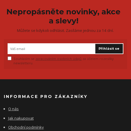
Nepropásněte novinky, akce
a slevy!
Můžete se kdykoli odhlásit. Zasíláme jednou za 14 dní.
Přihlásit se
Souhlasím se
zpracováním osobních údajů
za účelem rozesílky
newsletteru.
INFORMACE PRO ZÁKAZNÍKY
O nás
Jak nakupovat
Obchodní podmínky