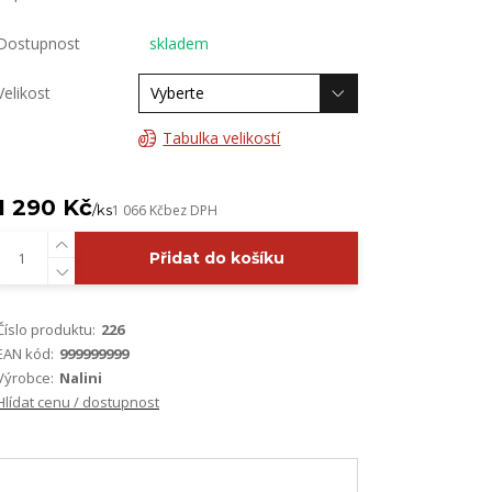
Dostupnost
skladem
Velikost
Tabulka velikostí
1 290 Kč
/
ks
1 066 Kč
bez DPH
Přidat do košíku
Číslo produktu:
226
EAN kód:
999999999
Výrobce:
Nalini
Hlídat cenu / dostupnost