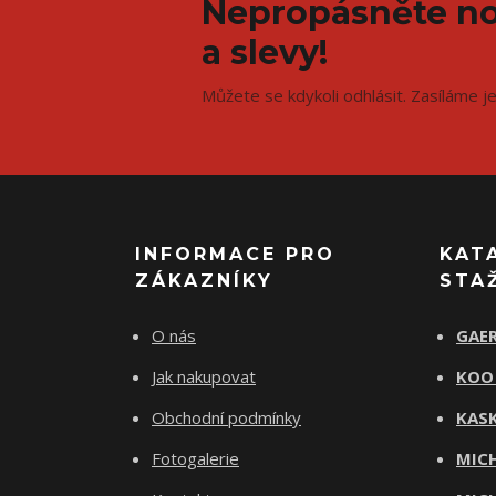
Nepropásněte no
a slevy!
Můžete se kdykoli odhlásit. Zasíláme j
INFORMACE PRO
KAT
ZÁKAZNÍKY
STA
O nás
GAER
Jak nakupovat
KOO
Obchodní podmínky
KASK
Fotogalerie
MICH