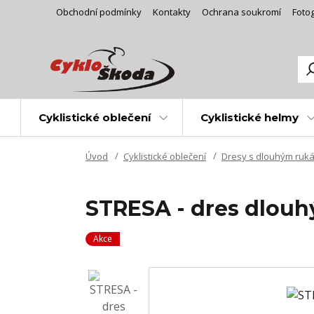
Obchodní podmínky
Kontakty
Ochrana soukromí
Fotog
Cyklistické oblečení
Cyklistické helmy
Úvod
Cyklistické oblečení
Dresy s dlouhým ruk
STRESA - dres dlouh
Akce