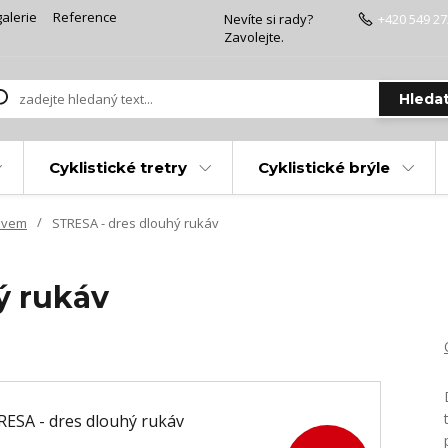
alerie
Reference
Nevíte si rady?
+420 549 27
Zavolejte.
Hleda
Cyklistické tretry
Cyklistické brýle
ávem
STRESA - dres dlouhý rukáv
ý rukáv