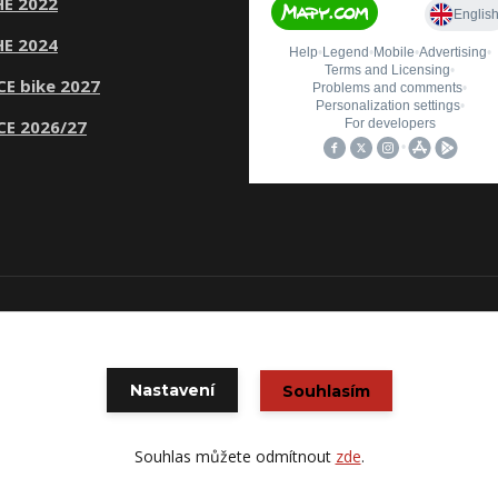
E 2022
E 2024
CE bike 2027
CE 2026/27
© Copyright 2020 CYKLOŠKODA
Vytvořeno na
Eshop-rychle.cz
Nastavení
Souhlasím
Souhlas můžete odmítnout
zde
.