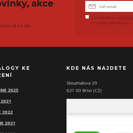
vinky, akce
Souhlasím se
zpracová
rozesílky newsletteru.
ednou za 14 dní.
ALOGY KE
KDE NÁS NAJDETE
ŽENÍ
Skoumalova 39
NE 2025
621 00 Brno (CZ)
 2021
 2022
E 2021