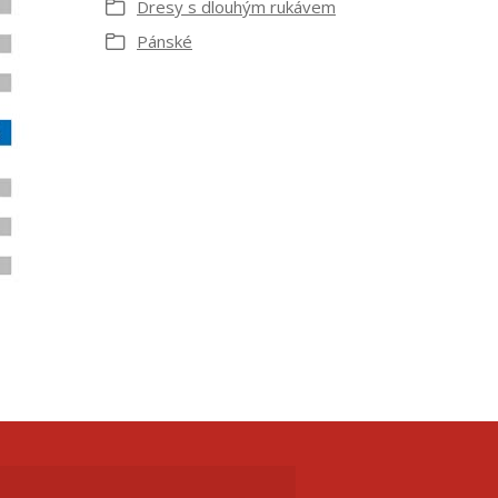
Dresy s dlouhým rukávem
Pánské