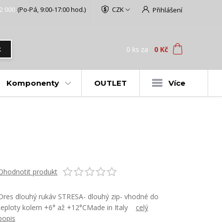
2 000
(Po-Pá, 9:00-17:00 hod.)
CZK
Přihlášení
0
ks
za
0 Kč
t
Komponenty
OUTLET
Více
Ohodnotit produkt
Dres dlouhý rukáv STRESA- dlouhý zip- vhodné do
teploty kolem +6° až +12°CMade in Italy
celý
popis