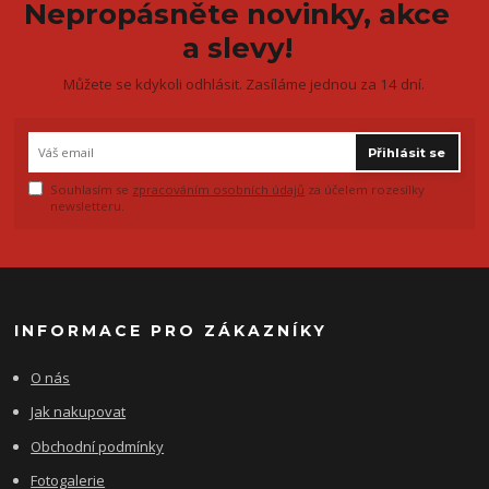
Nepropásněte novinky, akce
a slevy!
Můžete se kdykoli odhlásit. Zasíláme jednou za 14 dní.
Přihlásit se
Souhlasím se
zpracováním osobních údajů
za účelem rozesílky
newsletteru.
INFORMACE PRO ZÁKAZNÍKY
O nás
Jak nakupovat
Obchodní podmínky
Fotogalerie