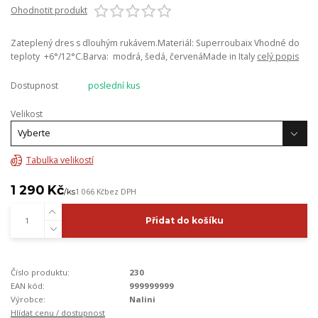
Ohodnotit produkt
Zateplený dres s dlouhým rukávem.Materiál: Superroubaix Vhodné do
teploty +6°/12°C.Barva: modrá, šedá, červenáMade in Italy
celý popis
Dostupnost
poslední kus
Velikost
Tabulka velikostí
1 290 Kč
/
ks
1 066 Kč
bez DPH
Přidat do košíku
Číslo produktu:
230
EAN kód:
999999999
Výrobce:
Nalini
Hlídat cenu / dostupnost