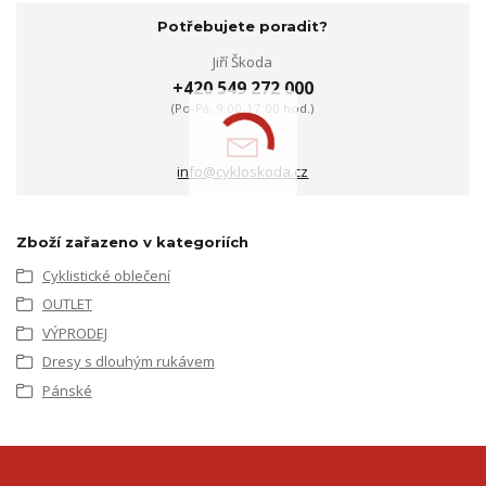
Potřebujete poradit?
Jiří Škoda
+420 549 272 000
(Po-Pá, 9:00-17:00 hod.)
info@cykloskoda.cz
Zboží zařazeno v kategoriích
Cyklistické oblečení
OUTLET
VÝPRODEJ
Dresy s dlouhým rukávem
Pánské