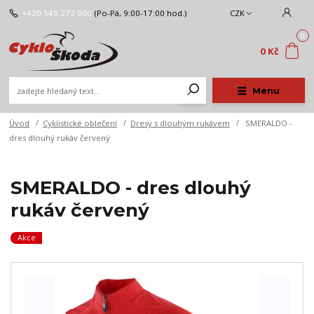
+420 549 272 000
(Po-Pá, 9:00-17:00 hod.)
CZK
0
0 Kč
Menu
Úvod
Cyklistické oblečení
Dresy s dlouhým rukávem
SMERALDO -
dres dlouhý rukáv červený
SMERALDO - dres dlouhý
rukáv červený
Akce