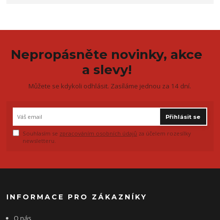
Nepropásněte novinky, akce
a slevy!
Můžete se kdykoli odhlásit. Zasíláme jednou za 14 dní.
Přihlásit se
Souhlasím se
zpracováním osobních údajů
za účelem rozesílky
newsletteru.
INFORMACE PRO ZÁKAZNÍKY
O nás