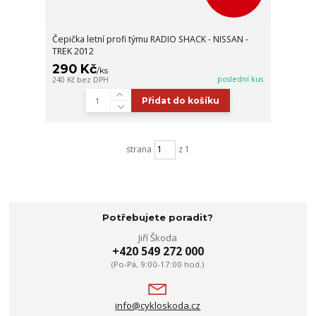
Čepička letní profi týmu RADIO SHACK - NISSAN -
TREK 2012
290 Kč
/
ks
poslední kus
240 Kč
bez DPH
Přidat do košíku
strana
z 1
Potřebujete poradit?
Jiří Škoda
+420 549 272 000
(Po-Pá, 9:00-17:00 hod.)
info@cykloskoda.cz