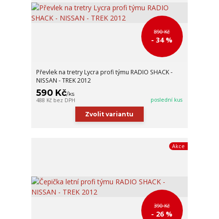
890 Kč
- 34 %
Převlek na tretry Lycra profi týmu RADIO SHACK -
NISSAN - TREK 2012
590 Kč
/
ks
poslední kus
488 Kč
bez DPH
Zvolit variantu
Akce
390 Kč
- 26 %