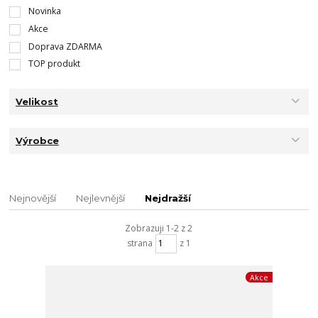
Novinka
Akce
Doprava ZDARMA
TOP produkt
Velikost
Výrobce
Nejnovější
Nejlevnější
Nejdražší
Zobrazuji 1-2 z 2
strana
z 1
Akce