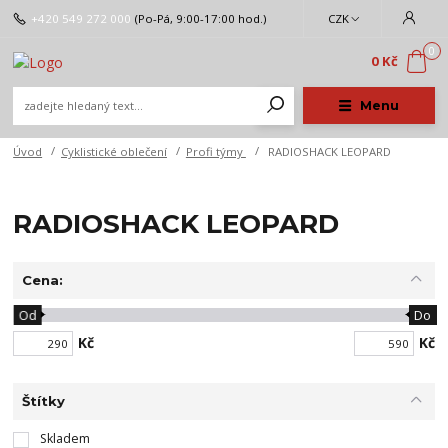
+420 549 272 000
(Po-Pá, 9:00-17:00 hod.)
CZK
0
0 Kč
Menu
Úvod
Cyklistické oblečení
Profi týmy
RADIOSHACK LEOPARD
RADIOSHACK LEOPARD
Cena:
Od
Do
Kč
Kč
Štítky
Skladem