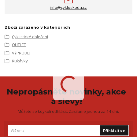
info@cykloskoda.cz
Zboží zařazeno v kategoriích
Cyklistické oblečení
OUTLET
VÝPRODEJ
Rukávky
Nepropásněte novinky, akce
a slevy!
Můžete se kdykoli odhlásit. Zasíláme jednou za 14 dní.
Přihlásit se