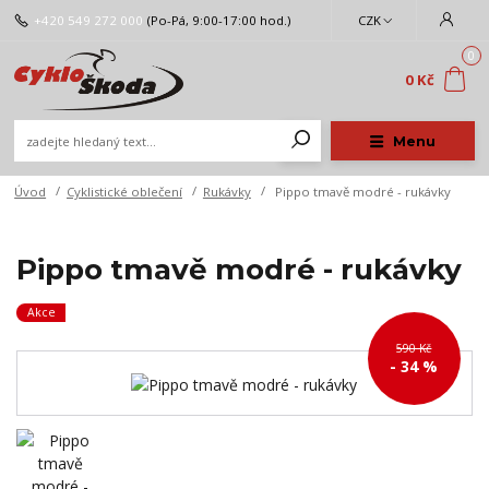
+420 549 272 000
(Po-Pá, 9:00-17:00 hod.)
CZK
0
0 Kč
Menu
Úvod
Cyklistické oblečení
Rukávky
Pippo tmavě modré - rukávky
Pippo tmavě modré - rukávky
Akce
590 Kč
- 34 %