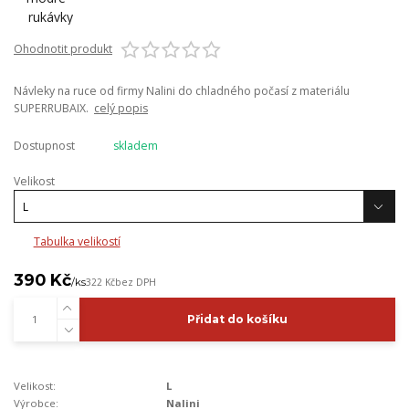
Ohodnotit produkt
Návleky na ruce od firmy Nalini do chladného počasí z materiálu
SUPERRUBAIX.
celý popis
Dostupnost
skladem
Velikost
Tabulka velikostí
390 Kč
/
ks
322 Kč
bez DPH
Přidat do košíku
Velikost:
L
Výrobce:
Nalini