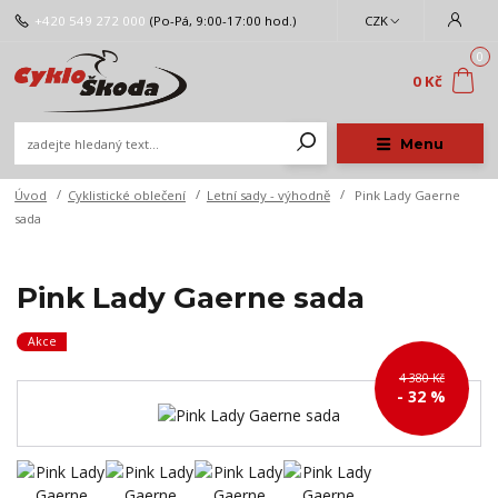
+420 549 272 000
(Po-Pá, 9:00-17:00 hod.)
CZK
0
0 Kč
Menu
Úvod
Cyklistické oblečení
Letní sady - výhodně
Pink Lady Gaerne
sada
Pink Lady Gaerne sada
Akce
4 380 Kč
- 32 %