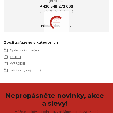
Jiří Škoda
+420 549 272 000
(Po-Pá, 9:00-17:00 hod.)
info@cykloskoda.cz
Zboží zařazeno v kategoriích
Cyklistické oblečení
OUTLET
VÝPRODEJ
Letní sady - výhodně
Nepropásněte novinky, akce
a slevy!
Můžete se kdykoli odhlásit. Zasíláme jednou za 14 dní.