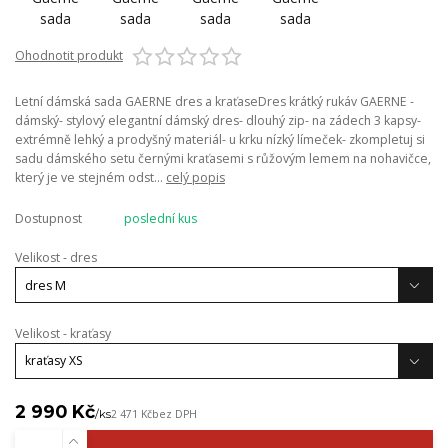
Ohodnotit produkt
Letní dámská sada GAERNE dres a kraťaseDres krátký rukáv GAERNE -
dámský- stylový elegantní dámský dres- dlouhý zip- na zádech 3 kapsy-
extrémně lehký a prodyšný materiál- u krku nízký límeček- zkompletuj si
sadu dámského setu černými kraťasemi s růžovým lemem na nohavičce,
který je ve stejném odst...
celý popis
Dostupnost
poslední kus
Velikost - dres
Velikost - kraťasy
2 990 Kč
/
ks
2 471 Kč
bez DPH