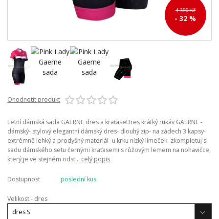
4 380 Kč
- 32 %
Ohodnotit produkt
Letní dámská sada GAERNE dres a kraťaseDres krátký rukáv GAERNE -
dámský- stylový elegantní dámský dres- dlouhý zip- na zádech 3 kapsy-
extrémně lehký a prodyšný materiál- u krku nízký límeček- zkompletuj si
sadu dámského setu černými kraťasemi s růžovým lemem na nohavičce,
který je ve stejném odst...
celý popis
Dostupnost
poslední kus
Velikost - dres