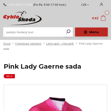
+420 549 272 000
(Po-Pá, 9:00-17:00 hod.)
CZK
0
0 Kč
Menu
Úvod
Cyklistické oblečení
Letní sady - výhodně
Pink Lady Gaerne
sada
Pink Lady Gaerne sada
Akce