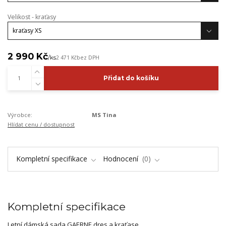
Velikost - kraťasy
2 990 Kč
/
ks
2 471 Kč
bez DPH
Přidat do košíku
Výrobce:
MS Tina
Hlídat cenu / dostupnost
Kompletní specifikace
Hodnocení
0
Kompletní specifikace
Letní dámská sada GAERNE dres a kraťase