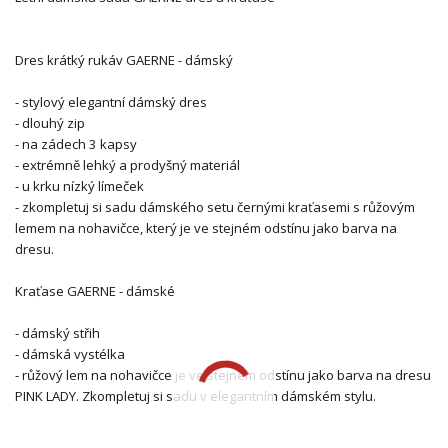
Dres krátký rukáv GAERNE - dámský
- stylový elegantní dámský dres
- dlouhý zip
- na zádech 3 kapsy
- extrémně lehký a prodyšný materiál
- u krku nízký límeček
- zkompletuj si sadu dámského setu černými kraťasemi s růžovým
lemem na nohavičce, který je ve stejném odstínu jako barva na
dresu.
Kraťase GAERNE - dámské
- dámský střih
- dámská vystélka
- růžový lem na nohavičce je ve stejném odstínu jako barva na dresu
PINK LADY. Zkompletuj si sadu v elegantním dámském stylu.