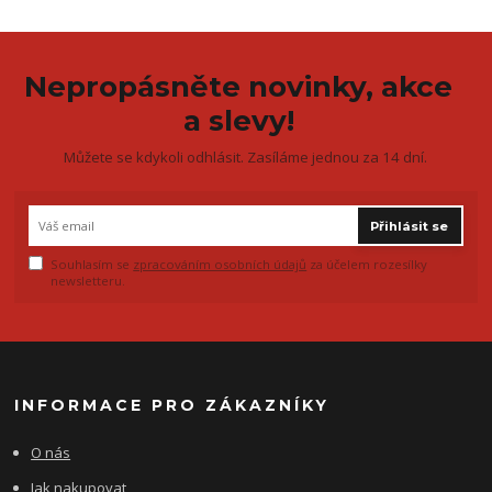
Nepropásněte novinky, akce
a slevy!
Můžete se kdykoli odhlásit. Zasíláme jednou za 14 dní.
Přihlásit se
Souhlasím se
zpracováním osobních údajů
za účelem rozesílky
newsletteru.
INFORMACE PRO ZÁKAZNÍKY
O nás
Jak nakupovat