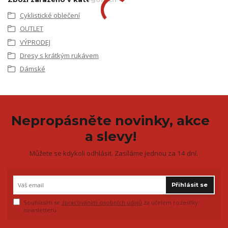
Cyklistické oblečení
OUTLET
VÝPRODEJ
Dresy s krátkým rukávem
Dámské
Nepropásněte novinky, akce
a slevy!
Můžete se kdykoli odhlásit. Zasíláme jednou za 14 dní.
Přihlásit se
Souhlasím se
zpracováním osobních údajů
za účelem rozesílky
newsletteru.