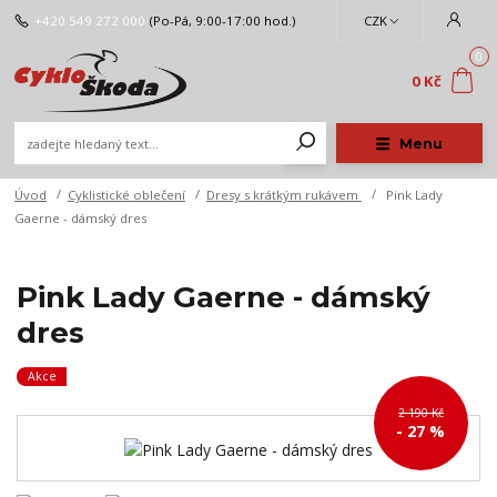
+420 549 272 000
(Po-Pá, 9:00-17:00 hod.)
CZK
0
0 Kč
Menu
Úvod
Cyklistické oblečení
Dresy s krátkým rukávem
Pink Lady
Gaerne - dámský dres
Pink Lady Gaerne - dámský
dres
Akce
2 190 Kč
- 27 %