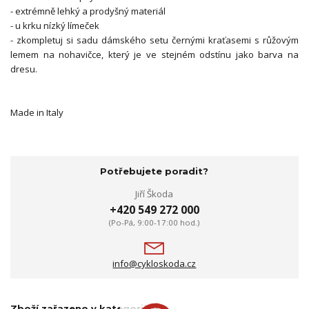
- extrémně lehký a prodyšný materiál
- u krku nízký límeček
- zkompletuj si sadu dámského setu černými kraťasemi s růžovým
lemem na nohavičce, který je ve stejném odstínu jako barva na
dresu.
Made in Italy
Potřebujete poradit?
Jiří Škoda
+420 549 272 000
(Po-Pá, 9:00-17:00 hod.)
info@cykloskoda.cz
Zboží zařazeno v kategoriích