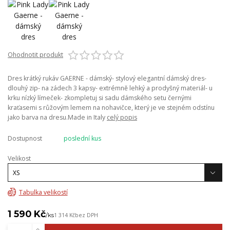
Ohodnotit produkt
Dres krátký rukáv GAERNE - dámský- stylový elegantní dámský dres-
dlouhý zip- na zádech 3 kapsy- extrémně lehký a prodyšný materiál- u
krku nízký límeček- zkompletuj si sadu dámského setu černými
kraťasemi s růžovým lemem na nohavičce, který je ve stejném odstínu
jako barva na dresu.Made in Italy
celý popis
Dostupnost
poslední kus
Velikost
Tabulka velikostí
1 590 Kč
/
ks
1 314 Kč
bez DPH