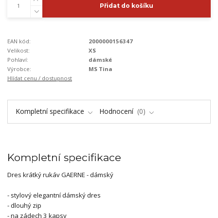
Přidat do košíku
EAN kód:
2000000156347
Velikost:
XS
Pohlaví:
dámské
Výrobce:
MS Tina
Hlídat cenu / dostupnost
Kompletní specifikace
Hodnocení
0
Kompletní specifikace
Dres krátký rukáv GAERNE - dámský
- stylový elegantní dámský dres
- dlouhý zip
- na zádech 3 kapsy