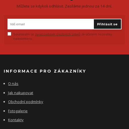
Můžete se kdykoli odhlásit. Zasíláme jednou za 14 dní.
Přihlásit se
Souhlasím se
zpracováním osobních údajů
za účelem rozesílky
newsletteru.
INFORMACE PRO ZÁKAZNÍKY
O nás
Jak nakupovat
Obchodní podmínky
Fotogalerie
Kontakty