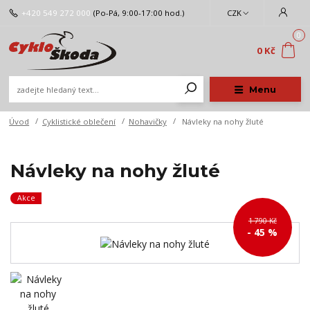
+420 549 272 000
(Po-Pá, 9:00-17:00 hod.)
CZK
0
0 Kč
Menu
Úvod
Cyklistické oblečení
Nohavičky
Návleky na nohy žluté
Návleky na nohy žluté
Akce
1 790 Kč
- 45 %