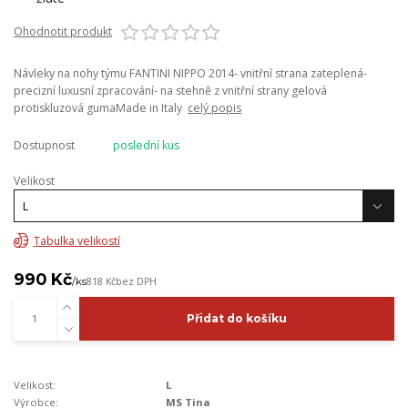
Ohodnotit produkt
Návleky na nohy týmu FANTINI NIPPO 2014- vnitřní strana zateplená-
precizní luxusní zpracování- na stehně z vnitřní strany gelová
protiskluzová gumaMade in Italy
celý popis
Dostupnost
poslední kus
Velikost
Tabulka velikostí
990 Kč
/
ks
818 Kč
bez DPH
Přidat do košíku
Velikost:
L
Výrobce:
MS Tina