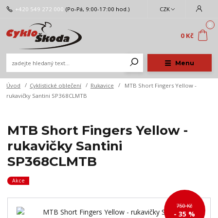
+420 549 272 000
(Po-Pá, 9:00-17:00 hod.)
CZK
0
0 Kč
Menu
Úvod
Cyklistické oblečení
Rukavice
MTB Short Fingers Yellow -
rukavičky Santini SP368CLMTB
MTB Short Fingers Yellow -
rukavičky Santini
SP368CLMTB
Akce
750 Kč
- 35 %