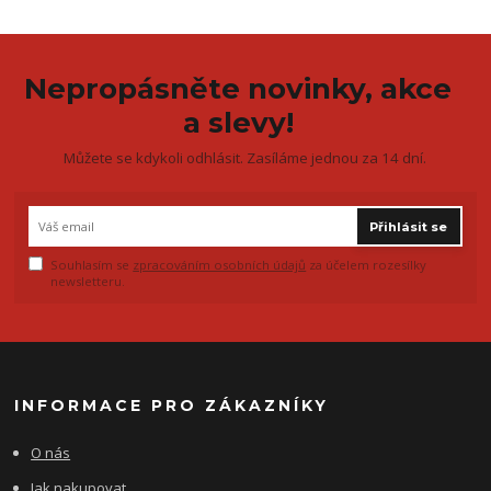
Nepropásněte novinky, akce
a slevy!
Můžete se kdykoli odhlásit. Zasíláme jednou za 14 dní.
Přihlásit se
Souhlasím se
zpracováním osobních údajů
za účelem rozesílky
newsletteru.
INFORMACE PRO ZÁKAZNÍKY
O nás
Jak nakupovat