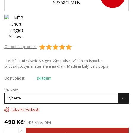
Ohodnotit produkt
Lehké letní rukavičky s gelovým polstrováním antishock s
protiskluzovým materiálem na dlani. Made in Italy
celý popis
Dostupnost
skladem
Velikost
Tabulka velikostí
490 Kč
/
ks
405 Kč
bez DPH