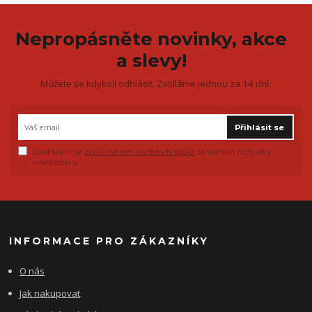
Nepropásněte novinky, akce
a slevy!
Můžete se kdykoli odhlásit. Zasíláme jednou za 14 dní.
Přihlásit se
Souhlasím se
zpracováním osobních údajů
za účelem rozesílky
newsletteru.
INFORMACE PRO ZÁKAZNÍKY
O nás
Jak nakupovat