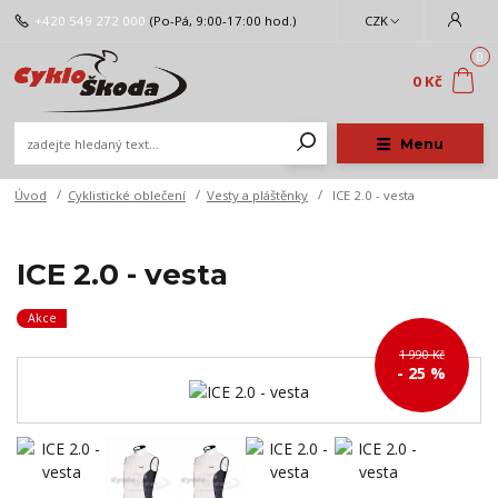
+420 549 272 000
(Po-Pá, 9:00-17:00 hod.)
CZK
0
0 Kč
Menu
Úvod
Cyklistické oblečení
Vesty a pláštěnky
ICE 2.0 - vesta
ICE 2.0 - vesta
Akce
1 990 Kč
- 25 %