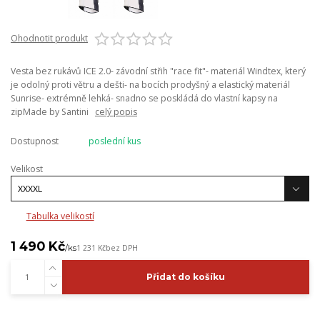
Ohodnotit produkt
Vesta bez rukávů ICE 2.0- závodní střih "race fit"- materiál Windtex, který
je odolný proti větru a dešti- na bocích prodyšný a elastický materiál
Sunrise- extrémně lehká- snadno se poskládá do vlastní kapsy na
zipMade by Santini
celý popis
Dostupnost
poslední kus
Velikost
Tabulka velikostí
1 490 Kč
/
ks
1 231 Kč
bez DPH
Přidat do košíku