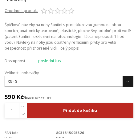
Ohodnotit produkt
Špičkové návleky na nohy Santini s protiskluzovou gumou na obou
koncích, anatomicky tvarované, elastické, ploché švy, odolné proti vodě
(patent Santini - exkluzivní nanotechnologie - látka nepropustí 1 hod
vodu). Návleky na nohy jsou opatřeny reflexními prvky pro větší
bezpečnost při zhoršené vidi...
celý popis
Dostupnost
poslední kus
Velikost - nohavičky
590 Kč
/
ks
488 Kč
bez DPH
Přidat do košíku
EAN kód:
8031315093526