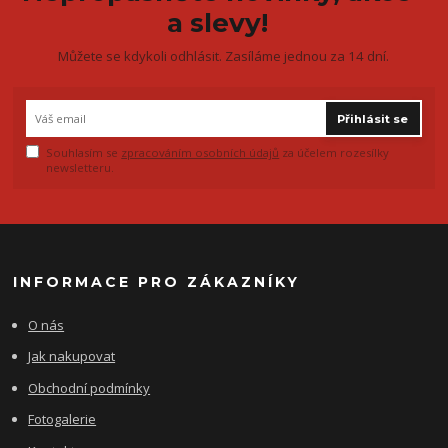
a slevy!
Můžete se kdykoli odhlásit. Zasíláme jednou za 14 dní.
Přihlásit se
Souhlasím se
zpracováním osobních údajů
za účelem rozesílky
newsletteru.
INFORMACE PRO ZÁKAZNÍKY
O nás
Jak nakupovat
Obchodní podmínky
Fotogalerie