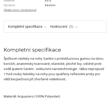
Velikost:
XS-S
Výrobce:
Santini
Hlídat cenu / dostupnost
Kompletní specifikace
Hodnocení
0
Kompletní specifikace
Špičkové návleky na nohy Santini s protiskluzovou gumou na obou
koncích, anatomicky tvarované, elastické, ploché švy, odolné proti
vodě (patent Santini - exkluzivní nanotechnologie - látka nepropustí
1 hod vodu). Návleky na nohy jsou opatřeny reflexními prvky pro
větší bezpečnost při zhoršené viditelnosti..
Materiál: Acquazero (100% Polyester)