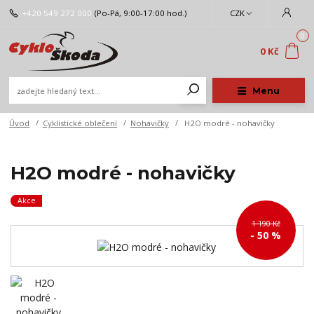
+420 549 272 000
(Po-Pá, 9:00-17:00 hod.)
CZK
0
0 Kč
Menu
Úvod
Cyklistické oblečení
Nohavičky
H2O modré - nohavičky
H2O modré - nohavičky
Akce
1 190 Kč
- 50 %