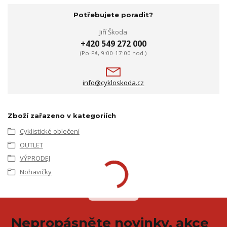
Potřebujete poradit?
Jiří Škoda
+420 549 272 000
(Po-Pá, 9:00-17:00 hod.)
info@cykloskoda.cz
Zboží zařazeno v kategoriích
Cyklistické oblečení
OUTLET
VÝPRODEJ
Nohavičky
Nepropásněte novinky, akce