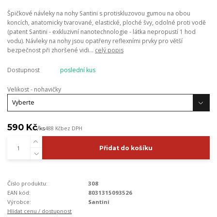
Špičkové návleky na nohy Santini s protiskluzovou gumou na obou
koncích, anatomicky tvarované, elastické, ploché švy, odolné proti vodě
(patent Santini - exkluzivní nanotechnologie - látka nepropustí 1 hod
vodu). Návleky na nohy jsou opatřeny reflexními prvky pro větší
bezpečnost při zhoršené vidi...
celý popis
Dostupnost
poslední kus
Velikost - nohavičky
590 Kč
/
ks
488 Kč
bez DPH
Přidat do košíku
Číslo produktu:
308
EAN kód:
8031315093526
Výrobce:
Santini
Hlídat cenu / dostupnost