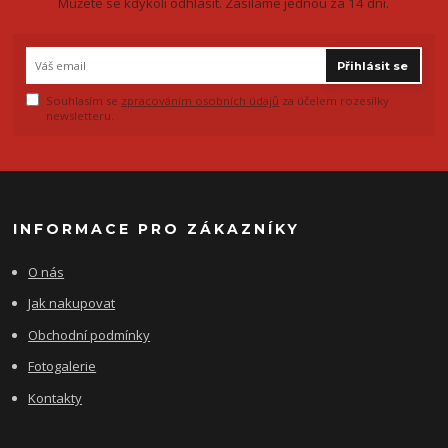
Můžete se kdykoli odhlásit. Zasíláme jednou za 14 dní.
Přihlásit se
Souhlasím se
zpracováním osobních údajů
za účelem rozesílky
newsletteru.
INFORMACE PRO ZÁKAZNÍKY
O nás
Jak nakupovat
Obchodní podmínky
Fotogalerie
Kontakty