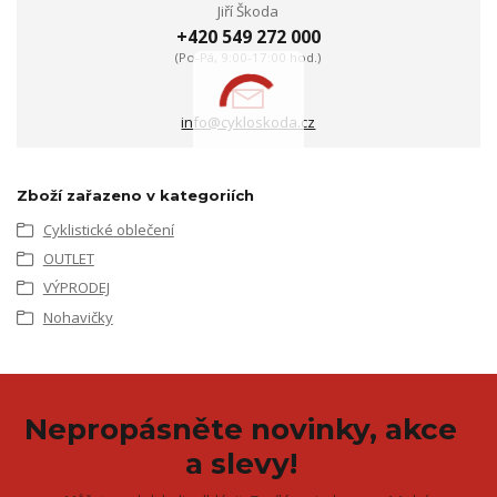
Jiří Škoda
+420 549 272 000
(Po-Pá, 9:00-17:00 hod.)
info@cykloskoda.cz
Zboží zařazeno v kategoriích
Cyklistické oblečení
OUTLET
VÝPRODEJ
Nohavičky
Nepropásněte novinky, akce
a slevy!