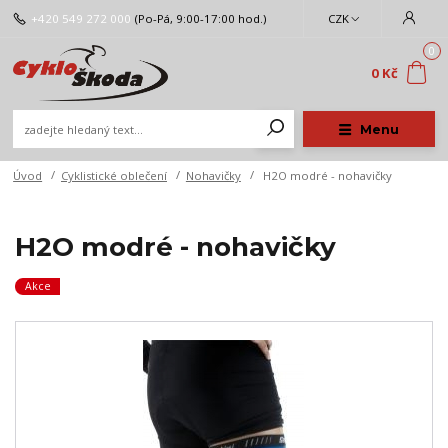
+420 549 272 000
(Po-Pá, 9:00-17:00 hod.)
CZK
0
0 Kč
Menu
Úvod
Cyklistické oblečení
Nohavičky
H2O modré - nohavičky
H2O modré - nohavičky
Akce