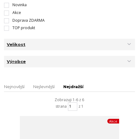
Novinka
Akce
Doprava ZDARMA
TOP produkt
Velikost
Výrobce
Nejnovější
Nejlevnější
Nejdražší
Zobrazuji 1-6 z 6
strana
z 1
Akce