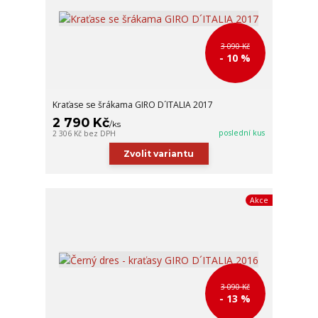
3 090 Kč
- 10 %
Kraťase se šrákama GIRO D´ITALIA 2017
2 790 Kč
/
ks
poslední kus
2 306 Kč
bez DPH
Zvolit variantu
Akce
3 090 Kč
- 13 %