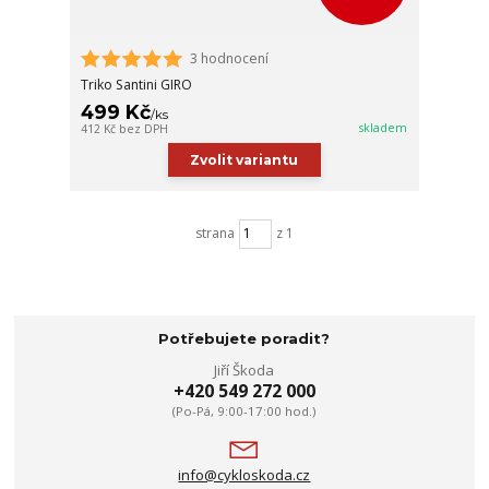
3 hodnocení
Triko Santini GIRO
499 Kč
/
ks
skladem
412 Kč
bez DPH
Zvolit variantu
strana
z 1
Potřebujete poradit?
Jiří Škoda
+420 549 272 000
(Po-Pá, 9:00-17:00 hod.)
info@cykloskoda.cz