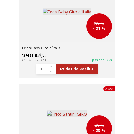
999 Kč
- 21 %
Dres Baby Giro d´Italia
790 Kč
/
ks
poslední kus
653 Kč
bez DPH
Přidat do košíku
Akce
699 Kč
- 29 %