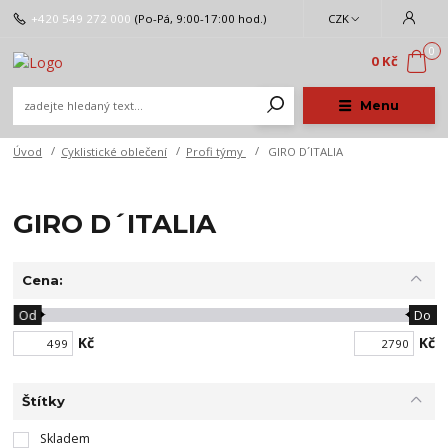
+420 549 272 000
(Po-Pá, 9:00-17:00 hod.)
CZK
0
0 Kč
Menu
Úvod
Cyklistické oblečení
Profi týmy
GIRO D´ITALIA
GIRO D´ITALIA
Cena:
Od
Do
Kč
Kč
Štítky
Skladem