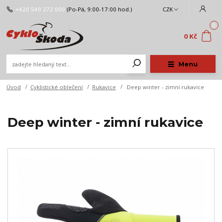
+420 549 272 000
(Po-Pá, 9:00-17:00 hod.)
CZK
0
0 Kč
Menu
Úvod
Cyklistické oblečení
Rukavice
Deep winter - zimní rukavice
Deep winter - zimní rukavice