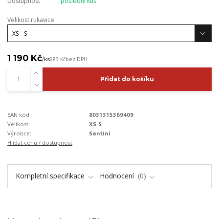
Dostupnost
poslední kus
Velikost rukavice
1 190 Kč
/
ks
983 Kč
bez DPH
Přidat do košíku
EAN kód:
8031315369409
Velikost:
XS-S
Výrobce:
Santini
Hlídat cenu / dostupnost
Kompletní specifikace
Hodnocení
0