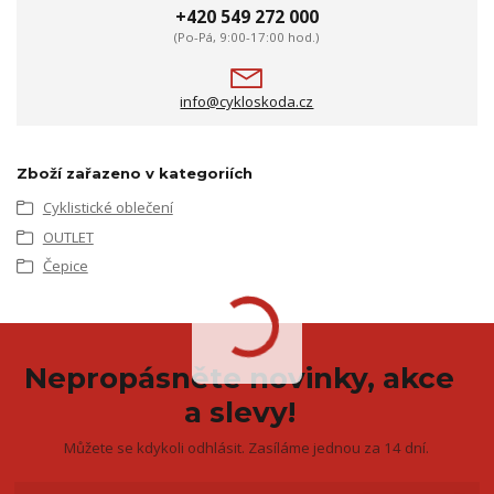
+420 549 272 000
(Po-Pá, 9:00-17:00 hod.)
info@cykloskoda.cz
Zboží zařazeno v kategoriích
Cyklistické oblečení
OUTLET
Čepice
Nepropásněte novinky, akce
a slevy!
Můžete se kdykoli odhlásit. Zasíláme jednou za 14 dní.