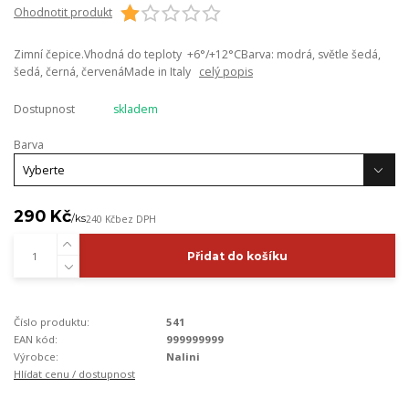
Ohodnotit produkt
Zimní čepice.Vhodná do teploty +6°/+12°CBarva: modrá, světle šedá,
šedá, černá, červenáMade in Italy
celý popis
Dostupnost
skladem
Barva
290 Kč
/
ks
240 Kč
bez DPH
Přidat do košíku
Číslo produktu:
541
EAN kód:
999999999
Výrobce:
Nalini
Hlídat cenu / dostupnost