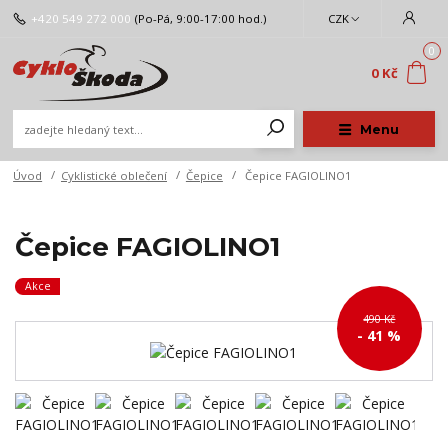
+420 549 272 000
(Po-Pá, 9:00-17:00 hod.)
CZK
0
0 Kč
Menu
Úvod
Cyklistické oblečení
Čepice
Čepice FAGIOLINO1
Čepice FAGIOLINO1
Akce
490 Kč
- 41 %