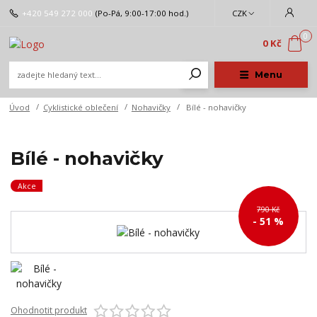
+420 549 272 000
(Po-Pá, 9:00-17:00 hod.)
CZK
0
0 Kč
Menu
Úvod
Cyklistické oblečení
Nohavičky
Bílé - nohavičky
Bílé - nohavičky
Akce
790 Kč
- 51 %
Ohodnotit produkt