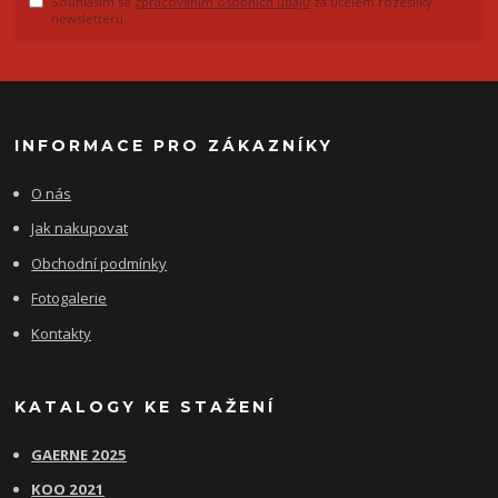
Souhlasím se
zpracováním osobních údajů
za účelem rozesílky
newsletteru.
INFORMACE PRO ZÁKAZNÍKY
O nás
Jak nakupovat
Obchodní podmínky
Fotogalerie
Kontakty
KATALOGY KE STAŽENÍ
GAERNE 2025
KOO 2021