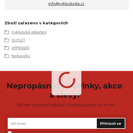
info@cykloskoda.cz
Zboží zařazeno v kategoriích
Cyklistické oblečení
OUTLET
VÝPRODEJ
Nohavičky
Nepropásněte novinky, akce
a slevy!
Můžete se kdykoli odhlásit. Zasíláme jednou za 14 dní.
Přihlásit se