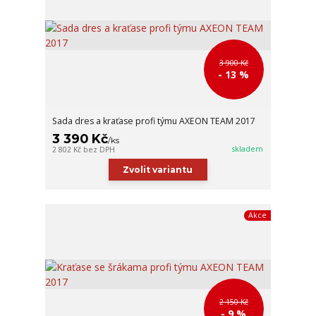
3 900 Kč
- 13 %
Sada dres a kraťase profi týmu AXEON TEAM 2017
3 390 Kč
/
ks
skladem
2 802 Kč
bez DPH
Zvolit variantu
Akce
2 150 Kč
- 9 %