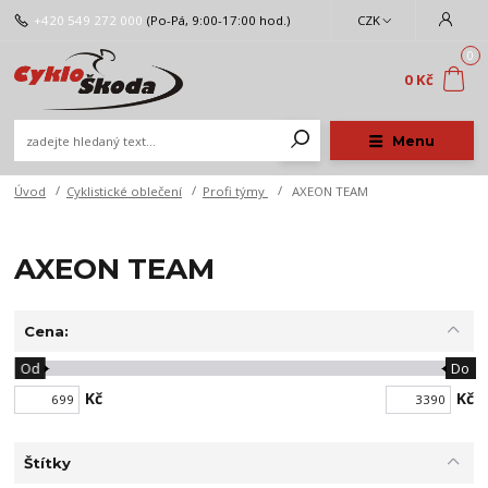
+420 549 272 000
(Po-Pá, 9:00-17:00 hod.)
CZK
0
0 Kč
Menu
Úvod
Cyklistické oblečení
Profi týmy
AXEON TEAM
AXEON TEAM
Cena:
Od
Do
Kč
Kč
Štítky