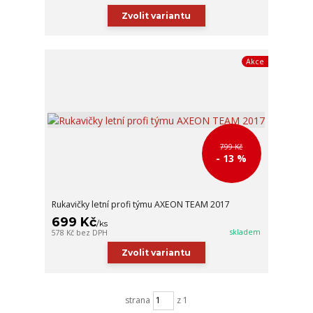
Zvolit variantu
Akce
799 Kč
- 13 %
Rukavičky letní profi týmu AXEON TEAM 2017
699 Kč
/
ks
skladem
578 Kč
bez DPH
Zvolit variantu
strana
z 1