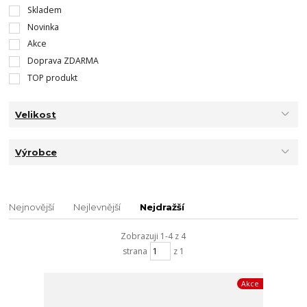
Skladem
Novinka
Akce
Doprava ZDARMA
TOP produkt
Velikost
Výrobce
Nejnovější
Nejlevnější
Nejdražší
Zobrazuji 1-4 z 4
strana
z 1
Akce