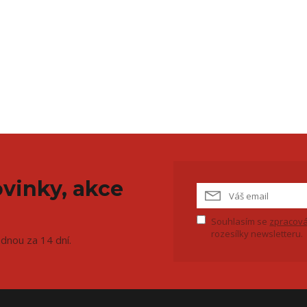
vinky, akce
Souhlasím se
zpracová
rozesílky newsletteru.
ednou za 14 dní.