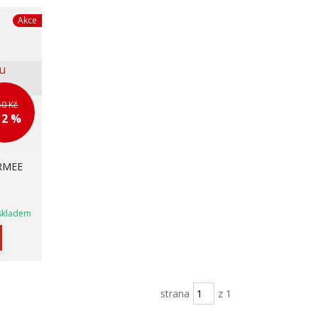
Akce
50 Kč
12 %
ARMEE
skladem
strana
z 1