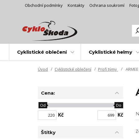
Obchodní podmínky
Kontakty
Ochrana soukromí
Fotog
Cyklistické oblečení
Cyklistické helmy
Úvod
Cyklistické oblečení
Profi týmy
ARMEE 
Cena:
Od
Do
N
Kč
Kč
Z
Štítky