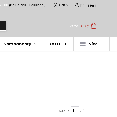
2 000
(Po-Pá, 9:00-17:00 hod.)
CZK
Přihlášení
0
ks
za
0 Kč
t
Komponenty
OUTLET
Více
strana
z 1