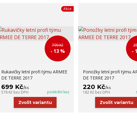
Akce
799 Kč
2
- 13 %
- 
Rukavičky letní profi týmu ARMEE
Ponožky letní profi týmu 
DE TERRE 2017
DE TERRE 2017
699 Kč
220 Kč
/
ks
/
ks
poslední kus
578 Kč
bez DPH
182 Kč
bez DPH
Zvolit variantu
Zvolit variantu