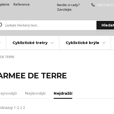
alerie
Reference
Nevíte si rady?
+420 549 27
Zavolejte.
Hleda
Cyklistické tretry
Cyklistické brýle
DE TERRE
ARMEE DE TERRE
ejnovější
Nejlevnější
Nejdražší
obrazuji 1-2 z 2