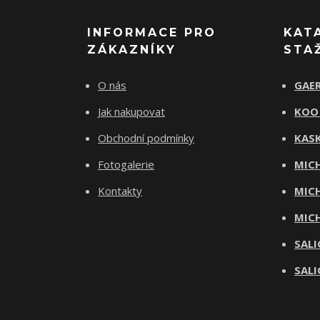
INFORMACE PRO
KAT
ZÁKAZNÍKY
STA
O nás
GAER
Jak nakupovat
KOO
Obchodní podmínky
KASK
Fotogalerie
MICH
Kontakty
MICH
MICH
SALI
SALI